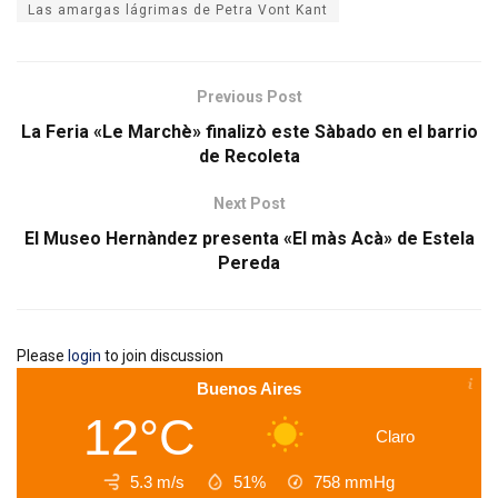
Las amargas lágrimas de Petra Vont Kant
Previous Post
La Feria «Le Marchè» finalizò este Sàbado en el barrio
de Recoleta
Next Post
El Museo Hernàndez presenta «El màs Acà» de Estela
Pereda
Please
login
to join discussion
Buenos Aires
12°C
Claro
5.3 m/s
51%
758
mmHg