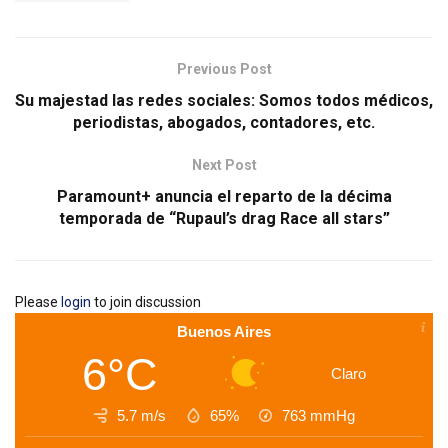
Previous Post
Su majestad las redes sociales: Somos todos médicos,
periodistas, abogados, contadores, etc.
Next Post
Paramount+ anuncia el reparto de la décima
temporada de “Rupaul’s drag Race all stars”
Please
login
to join discussion
Buenos Aires
6°C
Claro
5.7 m/s
65%
763
mmHg