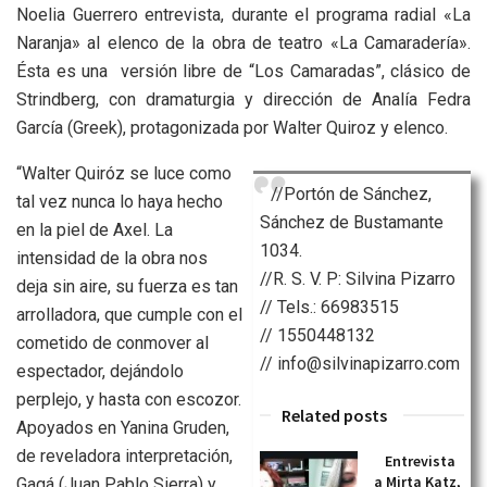
Noelia Guerrero entrevista, durante el programa radial «La
Naranja» al elenco de la obra de teatro «La Camaradería».
Ésta es una versión libre de “Los Camaradas”, clásico de
Strindberg, con dramaturgia y dirección de Analía Fedra
García (Greek), protagonizada por Walter Quiroz y elenco.
“Walter Quiróz se luce como
//Portón de Sánchez,
tal vez nunca lo haya hecho
Sánchez de Bustamante
en la piel de Axel. La
1034.
intensidad de la obra nos
//R. S. V. P: Silvina Pizarro
deja sin aire, su fuerza es tan
// Tels.: 66983515
arrolladora, que cumple con el
// 1550448132
cometido de conmover al
// info@silvinapizarro.com
espectador, dejándolo
perplejo, y hasta con escozor.
Related posts
Apoyados en Yanina Gruden,
de reveladora interpretación,
Entrevista
a Mirta Katz,
Gagá (Juan Pablo Sierra) y