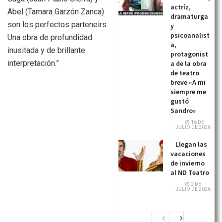
actríz,
Abel (Tamara Garzón Zanca)
dramaturga
son los perfectos parteneirs.
y
psicoanalist
Una obra de profundidad
a,
inusitada y de brillante
protagonist
interpretación.”
a de la obra
de teatro
breve «A mi
siempre me
gustó
Sandro»
16 DE
JULIO DE 2026
Llegan las
vacaciones
de invierno
al ND Teatro
2 DE
JULIO DE 2026