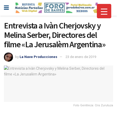
Entrevista a Ivàn Cherjovsky y
Melina Serber, Directores del
filme «La Jerusalèm Argentina»
by
La Nave Producciones
23 de enero de 2019
Foto Gentileza: Cris Zurutuza