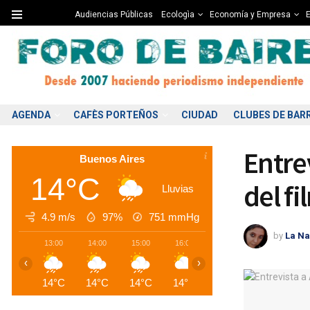
Audiencias Públicas
Ecologìa
Economía y Empresa
E
AGENDA
CAFÈS PORTEÑOS
CIUDAD
CLUBES DE BAR
Entre
Buenos Aires
14°C
del f
Lluvias
4.9 m/s
97%
751
mmHg
by
La Na
13:00
14:00
15:00
16:00
17:00
18:00
1
‹
›
14°C
14°C
14°C
14°C
14°C
11°C
1