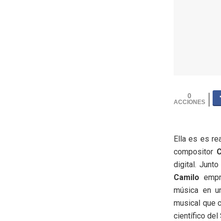
0
Ella es es re
compositor
C
digital. Junt
Camilo
empre
música en un
musical que c
científico del