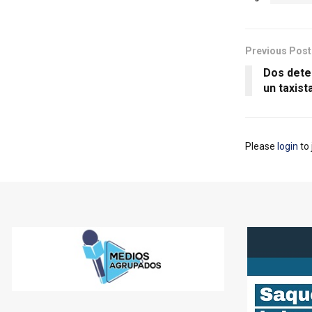
Previous Post
Dos deten
un taxist
Please
login
to 