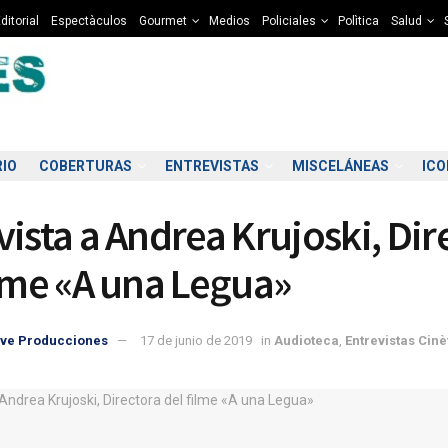
ditorial
Espectàculos
Gourmet
Medios
Policiales
Polìtica
Salud
RIO
COBERTURAS
ENTREVISTAS
MISCELÁNEAS
IC
vista a Andrea Krujoski, Dir
ilme «A una Legua»
ve Producciones
17 de junio de 2019
in
Audioteca
,
Entrevistas Cinè
9:00
20:00
21:00
22:00
23:00
00:00
01:00
02
0°C
10°C
9°C
9°C
8°C
8°C
8°C
7