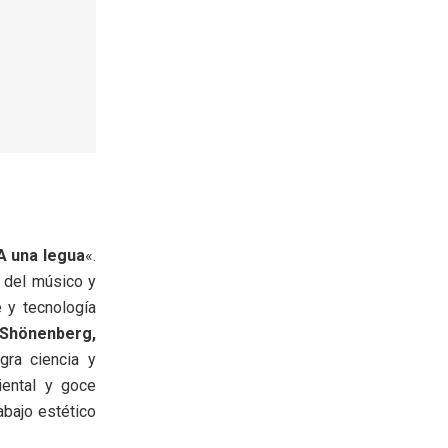
A una legua
«.
e del músico y
 y tecnología
 Shönenberg,
gra ciencia y
iental y goce
abajo estético