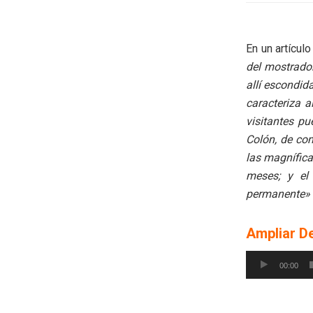
En un artícul
del mostrador
allí escondid
caracteriza a
visitantes pu
Colón, de com
las magnífica
meses; y el
permanente»
Ampliar De
Reproductor
00:00
de
audio