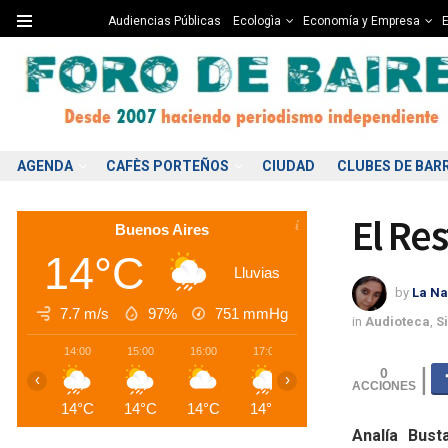
Audiencias Públicas
Ecologìa
Economía y Empresa
E
AGENDA
CAFÈS PORTEÑOS
CIUDAD
CLUBES DE BAR
El Re
Buenos Aires
14°C
Lluvias
by
La Na
7.7 m/s
97%
751
mmHg
in
Audioteca
,
S
14:00
15:00
16:00
17:00
18:00
19:00
2
0
‹
›
14°C
14°C
14°C
14°C
11°C
10°C
1
Analía Bust