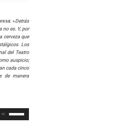
resa: «
Detrás
 no es. Y, por
sa cerveza que
stálgicos. Los
nal del Teatro
como auspicio;
van cada cinco
ce de manera
Utiliza
las
teclas