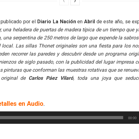
o publicado por el
Diario La Nación
en
Abril
de este año, se exp
, una heladera de puertas de madera típica de un tiempo que ya
a, una serpentina de 250 metros de largo que expende la sabro
l local. Las sillas Thonet originales son una fiesta para los no
eden recorrer las paredes y descubrir desde un programa origi
ienzos de siglo pasado, con la publicidad del lugar impresa 
s pinturas que conforman las muestras rotativas que se renue
 original de
Carlos Páez Vilaró
, toda una joya que sedu
talles en Audio
.
00:00