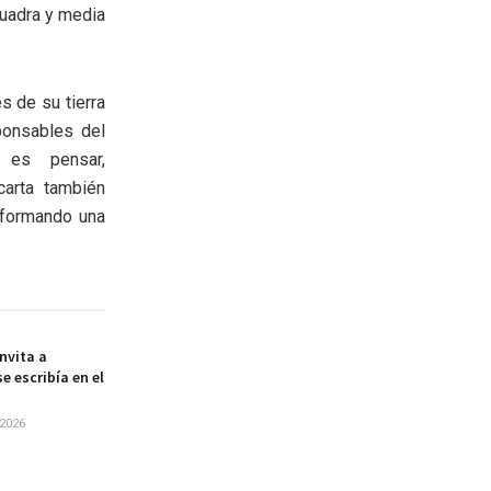
cuadra y media
s de su tierra
ponsables del
 es pensar,
carta también
nformando una
nvita a
e escribía en el
2026