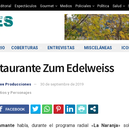
ditorial
Espectàculos
Gourmet
Medios
Policiales
Polìtica
Salud
RIO
COBERTURAS
ENTREVISTAS
MISCELÁNEAS
IC
staurante Zum Edelweiss
ve Producciones
30 de septiembre de 2019
itios y Personajes
0:00
21:00
22:00
23:00
00:00
01:00
02:00
03
0°C
9°C
9°C
8°C
8°C
8°C
7°C
7
amante
habla, durante el programa radial «
La Naranja
» so