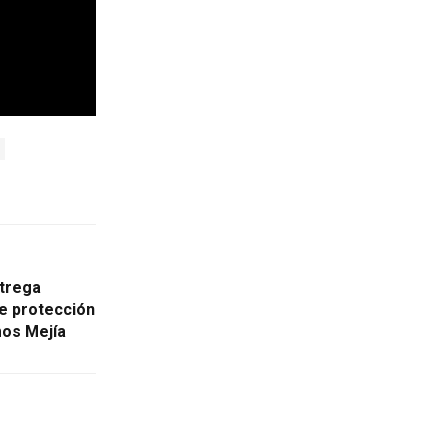
ntrega
e protección
mos Mejía