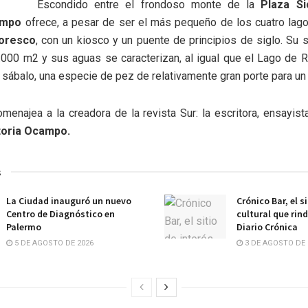
Escondido entre el frondoso monte de la
Plaza Sic
ampo
ofrece, a pesar de ser el más pequeño de los cuatro lag
toresco
, con un kiosco y un puente de principios de siglo. Su s
.000 m2 y sus aguas se caracterizan, al igual que el Lago de R
sábalo, una especie de pez de relativamente gran porte para un la
enajea a la creadora de la revista Sur: la escritora, ensayista
toria Ocampo.
s
La Ciudad inauguró un nuevo
Crónico Bar, el s
Centro de Diagnóstico en
cultural que rin
Palermo
Diario Crónica
5 DE AGOSTO DE 2026
3 DE AGOSTO DE 