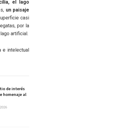
ilia, el lago
os,
un paisaje
uperficie casi
egatas, por la
go artificial.
 e intelectual
itio de interés
de homenaje al
2026