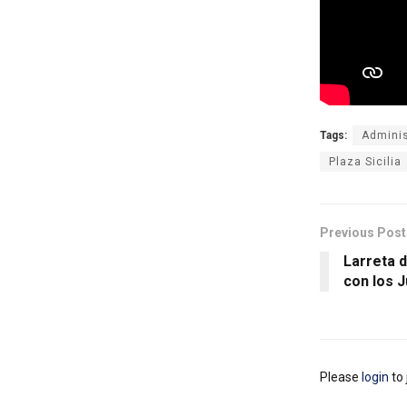
Tags:
Adminis
Plaza Sicilia
Previous Post
Larreta 
con los J
Please
login
to 