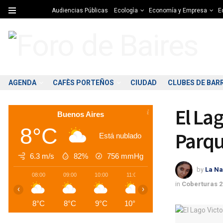
Audiencias Públicas
Ecologìa
Economía y Empresa
Ed
AGENDA
CAFÈS PORTEÑOS
CIUDAD
CLUBES DE BAR
El La
Buenos Aires
8°C
Parqu
Está nublado
6.3 m/s
82%
756
mmHg
by
La Na
08:00
09:00
10:00
11:00
12:00
13:00
1
in
Coberturas 2
‹
›
8°C
8°C
9°C
10°C
11°C
11°C
1