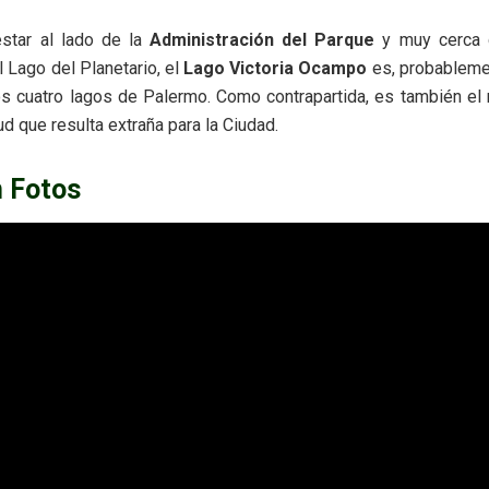
star al lado de la
Administración del Parque
y muy cerca
l Lago del Planetario, el
Lago Victoria Ocampo
es, probableme
os cuatro lagos de Palermo. Como contrapartida, es también el 
ud que resulta extraña para la Ciudad.
n Fotos