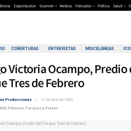
itorial
Espectàculos
Gourmet
Medios
Policiales
Polìtica
Salud
S
RIO
COBERTURAS
ENTREVISTAS
MISCELÁNEAS
IC
go Victoria Ocampo, Predio 
e Tres de Febrero
ve Producciones
21 de abril de 2020
4:00
15:00
16:00
17:00
18:00
19:00
20:00
21
020
,
Palermo
,
Parques y Plazas
2°C
12°C
12°C
12°C
11°C
10°C
9°C
9