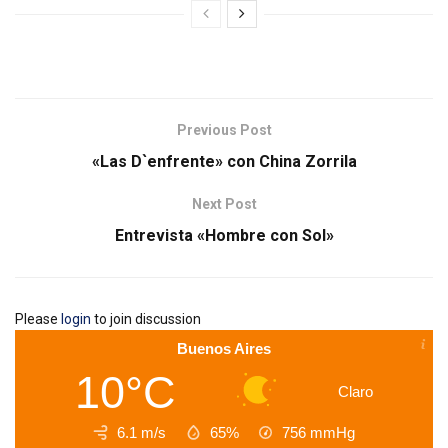
Previous Post
«Las D`enfrente» con China Zorrila
Next Post
Entrevista «Hombre con Sol»
Please
login
to join discussion
Buenos Aires
10°C
Claro
6.1 m/s
65%
756
mmHg