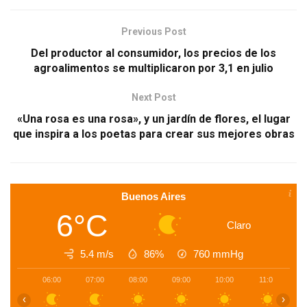
Previous Post
Del productor al consumidor, los precios de los
agroalimentos se multiplicaron por 3,1 en julio
Next Post
«Una rosa es una rosa», y un jardín de flores, el lugar
que inspira a los poetas para crear sus mejores obras
Buenos Aires
6°C
Claro
5.4 m/s
86%
760
mmHg
06:00
07:00
08:00
09:00
10:00
11:00
1
‹
›