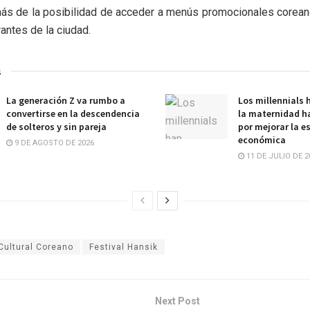
más de la posibilidad de acceder a menús promocionales corea
rantes de la ciudad.
s
La generación Z va rumbo a
Los millennials
convertirse en la descendencia
la maternidad ha
de solteros y sin pareja
por mejorar la e
económica
9 DE AGOSTO DE 2026
11 DE JULIO DE 2
Cultural Coreano
Festival Hansik
Next Post