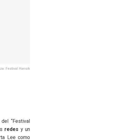
za: Festival Hansik
 del “Festival
us
redes
y un
Srta Lee como