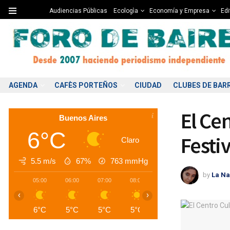
Audiencias Públicas
Ecologìa
Economía y Empresa
Edi
AGENDA
CAFÈS PORTEÑOS
CIUDAD
CLUBES DE BAR
El Ce
Buenos Aires
6°C
Festi
Claro
5.5 m/s
67%
763
mmHg
by
La Na
05:00
06:00
07:00
08:00
09:00
10:00
1
‹
›
6°C
5°C
5°C
5°C
6°C
7°C