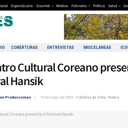
torial
Espectàculos
Gourmet
Medios
Policiales
Polìtica
Salud
So
RIO
COBERTURAS
ENTREVISTAS
MISCELÁNEAS
IC
ntro Cultural Coreano prese
val Hansik
ve Producciones
15 de mayo de 2025
in
Estilos de Vida
,
Teatro
1:00
12:00
13:00
14:00
15:00
16:00
17:00
18
9°C
10°C
12°C
13°C
13°C
13°C
12°C
1