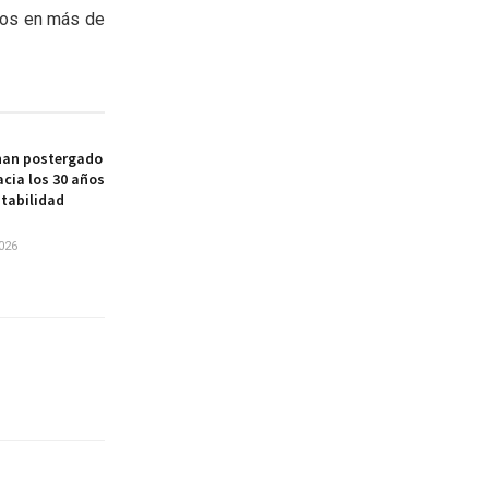
nos en más de
 han postergado
cia los 30 años
stabilidad
026