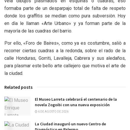
veìa dibujos plasmados en esquinas o cuadras, eso
formaba parte de un desparpajo total de falta de respeto
donde los graffitis se medìan como pura subversiòn. Hoy
en dìa le llaman «Arte Urbano» y ya forman parte de la
mayorìa de las cuadras del barrio.
Por ello, «Foro de Baires», como ya es costumbre, saliò a
recorrer ciertas cuadras a la redonda, sobre el rado de la
calle Honduras, Gorriti, Lavalleja, Cabrera y sus aledaños,
para plasmar este bello arte callejero que motiva el arte de
la ciudad.
Related posts
El Museo Larreta celebrará el centenario de la
novela Zogoibi con una nueva exposición
6 DE AGOSTO DE 2026
La Ciudad inauguró un nuevo Centro de
Diagnóstico en Palermo