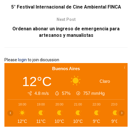
5° Festival Internacional de Cine Ambiental FINCA
Next Post
Ordenan abonar un ingreso de emergencia para
artesanos y manualistas
Please
login
to join discussion
Buenos Aires
12°C
Claro
4.8 m/s
57%
757
mmHg
18:00
19:00
20:00
21:00
22:00
23:00
0
‹
›
12°C
11°C
10°C
10°C
9°C
9°C