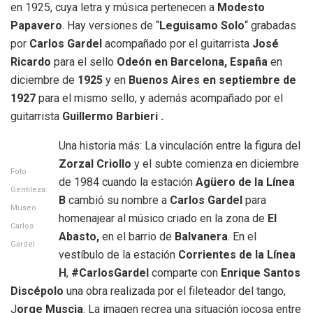
en 1925, cuya letra y música pertenecen a
Modesto
Papavero
. Hay versiones de “
Leguisamo Solo
“ grabadas
por
Carlos Gardel
acompañado por el guitarrista
José
Ricardo
para el sello
Odeón en Barcelona, España
en
diciembre de
1925
y en
Buenos Aires en septiembre de
1927
para el mismo sello, y además acompañado por el
guitarrista
Guillermo Barbieri .
Una historia más: La vinculación entre la figura del
Zorzal Criollo
y el subte comienza en diciembre
Foto
de 1984 cuando la estación
Agüero de la Línea
Gentileza:
B
cambió su nombre a
Carlos Gardel
para
Museo
homenajear al músico criado en la zona de
El
Carlos
Abasto,
en el barrio de
Balvanera
. En el
Gardel
vestíbulo de la estación
Corrientes de la Línea
H
,
#CarlosGardel
comparte con
Enrique Santos
Discépolo
una obra realizada por el fileteador del tango,
J
orge Muscia
. La imagen recrea una situación jocosa entre