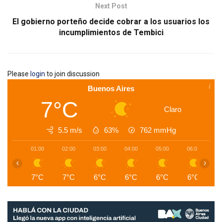
Next Post
El gobierno porteño decide cobrar a los usuarios los
incumplimientos de Tembici
Please
login
to join discussion
Buenos Aires
7°C
Claro
5.5 m/s
63%
762
mmHg
01:00
02:00
03:00
04:00
05:00
06:00
0
‹
›
7°C
7°C
6°C
6°C
6°C
6°C