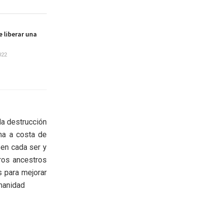
e liberar una
022
la destrucción
na a costa de
 en cada ser y
ros ancestros
s para mejorar
umanidad