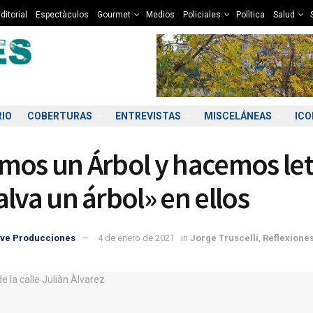
ditorial
Espectàculos
Gourmet
Medios
Policiales
Polìtica
Salud
RIO
COBERTURAS
ENTREVISTAS
MISCELÁNEAS
IC
mos un Árbol y hacemos let
alva un árbol» en ellos
ve Producciones
4 de enero de 2021
in
Jorge Truscelli
,
Reflexione
1:00
02:00
03:00
04:00
05:00
06:00
07:00
08
8°C
7°C
7°C
7°C
6°C
6°C
5°C
5