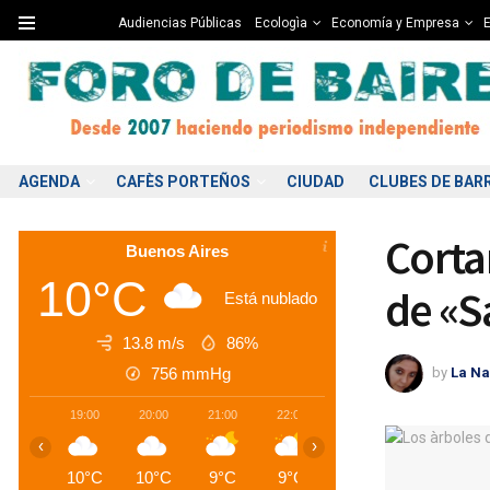
Audiencias Públicas
Ecologìa
Economía y Empresa
E
AGENDA
CAFÈS PORTEÑOS
CIUDAD
CLUBES DE BAR
Corta
Buenos Aires
10°C
de «S
Está nublado
13.8 m/s
86%
by
La Na
756
mmHg
19:00
20:00
21:00
22:00
23:00
00:00
0
‹
›
10°C
10°C
9°C
9°C
8°C
8°C