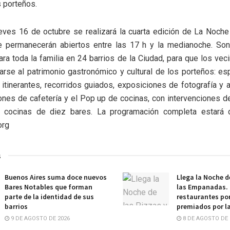
s porteños.
eves 16 de octubre se realizará la cuarta edición de La Noch
e permanecerán abiertos entre las 17 h y la medianoche. S
ra toda la familia en 24 barrios de la Ciudad, para que los veci
rse al patrimonio gastronómico y cultural de los porteños: e
itinerantes, recorridos guiados, exposiciones de fotografía y a
iones de cafetería y el Pop up de cocinas, con intervenciones 
 cocinas de diez bares. La programación completa estará 
org
s
Buenos Aires suma doce nuevos
Llega la Noche d
Bares Notables que forman
las Empanadas.
parte de la identidad de sus
restaurantes po
barrios
premiados por la
9 DE AGOSTO DE 2026
8 DE AGOSTO DE 