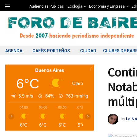
Audiencias Públicas
Ecologìa
Economía y Empresa
Edi
AGENDA
CAFÈS PORTEÑOS
CIUDAD
CLUBES DE BAR
Conti
Buenos Aires
6°C
Notab
Claro
5.9 m/s
64%
763
mmHg
múlti
04:00
05:00
06:00
07:00
08:00
09:00
1
‹
›
by
La Na
6°C
6°C
6°C
5°C
5°C
6°C