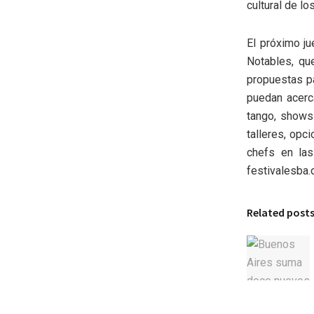
cultural de lo
El próximo ju
Notables, qu
propuestas pa
puedan acerca
tango, shows 
talleres, opc
chefs en las
festivalesba.
Related post