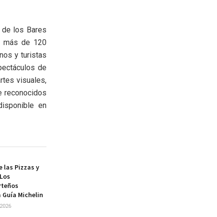
e de los Bares
on más de 120
nos y turistas
spectáculos de
rtes visuales,
de reconocidos
disponible en
e las Pizzas y
 Los
rteños
 Guía Michelin
2026