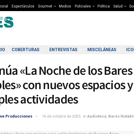
torial
Espectàculos
Gourmet
Medios
Policiales
Polìtica
Salud
So
RIO
COBERTURAS
ENTREVISTAS
MISCELÁNEAS
IC
núa «La Noche de los Bares
les» con nuevos espacios y
ples actividades
0:00
11:00
12:00
13:00
14:00
15:00
16:00
17
ve Producciones
16 de octubre de 2025
in
Audioteca
,
Bares Notabl
7°C
9°C
10°C
12°C
12°C
13°C
13°C
1