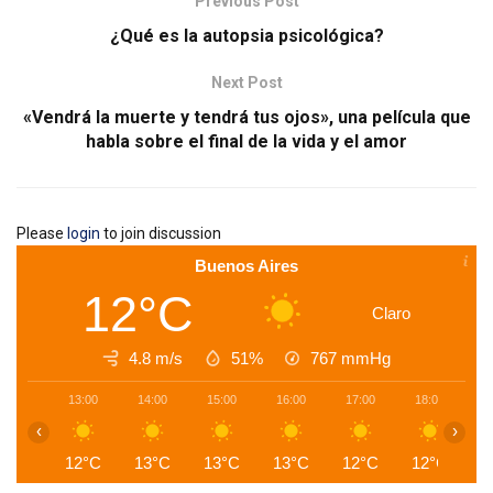
Previous Post
¿Qué es la autopsia psicológica?
Next Post
«Vendrá la muerte y tendrá tus ojos», una película que
habla sobre el final de la vida y el amor
Please
login
to join discussion
Buenos Aires
12°C
Claro
4.8 m/s
51%
767
mmHg
13:00
14:00
15:00
16:00
17:00
18:00
1
‹
›
12°C
13°C
13°C
13°C
12°C
12°C
1