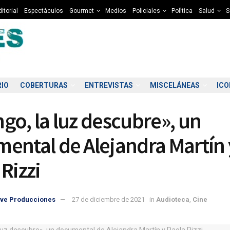
itorial
Espectàculos
Gourmet
Medios
Policiales
Polìtica
Salud
S
RIO
COBERTURAS
ENTREVISTAS
MISCELÁNEAS
IC
go, la luz descubre», un
ental de Alejandra Martín 
Rizzi
7:00
08:00
09:00
10:00
11:00
12:00
13:00
14
ve Producciones
27 de diciembre de 2021
in
Audioteca
,
Cine
8°C
8°C
8°C
10°C
11°C
11°C
12°C
1