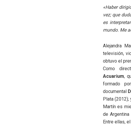
«Haber dirig
vez; que duda
es interpret
mundo. Me ac
Alejandra Ma
televisión, v
obtuvo el pr
Como direct
Acuarium
, q
formado por
documental
D
Plata (2012);
Martín es mie
de Argentina
Entre ellas, 