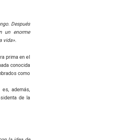
hango. Después
con un enorme
a vida».
ra prima en el
amada conocida
nombrados como
 es, además,
sidenta de la
on la idea de