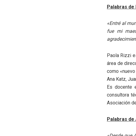
Palabras de 
«Entré al mun
fue mi maest
agradecimient
Paola Rizzi e
área de direc
como «nuevo c
Ana Katz, Jua
Es docente e
consultora t
Asociación de
Palabras de
«Desde que A