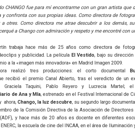
ido CHANGO fue para mí encontrarme con un gran artista que 
 y confronta con sus propias ideas. Como directora de fotogra
ar a otres. Como directora me atrae descubrir a los demás, su
erqué a Chango con admiración y respeto y me encontré con un
rtín trabaja hace más de 25 años como directora de fotogr
ideoclips y publicidad. La película
El Vestido
, bajo su dirección
emio a la «imagen más innovadora» en Madrid Imagen 2009.
ora realizó tres producciones: el corto documental
B
ue recibió el premio Canal Abierto, tras el veredicto de un e
 Graciela Taquini, Pablo Reyero y Lucrecia Martel; el 
iario de Ana y Mía
, estrenado en el Festival Internacional de C
 y ahora,
Chango, la luz descubre
, su segundo largo documental
mbro de la Comisión Directiva de la Asociación de Directores
 (ADF), y hace más de 20 años es docente en diferentes escu
el ENERC, la escuela de cine del INCAA, en el área de Iluminación