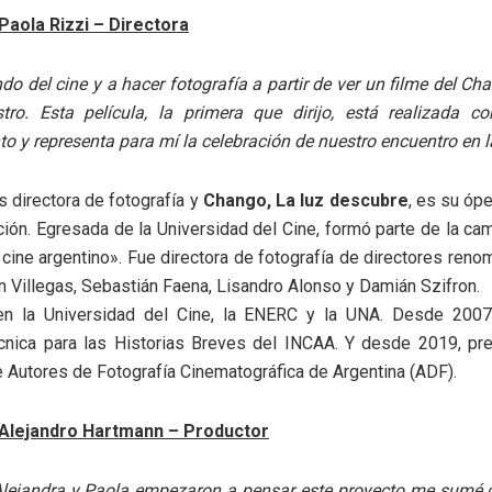
Paola Rizzi – Directora
do del cine y a hacer fotografía a partir de ver un filme del C
ro. Esta película, la primera que dirijo, está realizada 
o y representa para mí la celebración de nuestro encuentro en l
s directora de fotografía y
Chango, La luz descubre
, es su ópe
ción. Egresada de la Universidad del Cine, formó parte de la c
ine argentino». Fue directora de fotografía de directores re
n Villegas, Sebastián Faena, Lisandro Alonso y Damián Szifron.
n la Universidad del Cine, la ENERC y la UNA. Desde 2007
écnica para las Historias Breves del INCAA. Y desde 2019, pre
 Autores de Fotografía Cinematográfica de Argentina (ADF).
 Alejandro Hartmann – Productor
lejandra y Paola empezaron a pensar este proyecto me sumé c