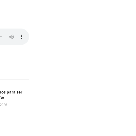
os para ser
UBA
2026