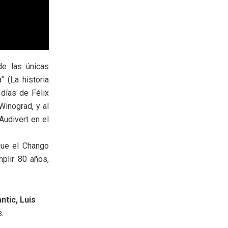
de las únicas
” (La historia
 días de Félix
Winograd, y al
Audivert en el
que el Chango
plir 80 años,
ntic, Luis
.