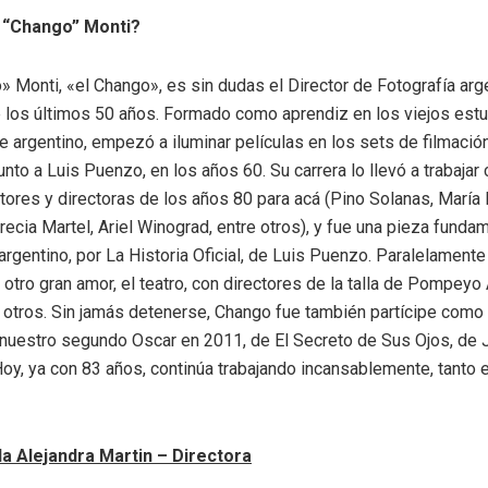
l “Chango” Monti?
» Monti, «el Chango», es sin dudas el Director de Fotografía ar
 los últimos 50 años. Formado como aprendiz en los viejos estu
ne argentino, empezó a iluminar películas en los sets de filmació
nto a Luis Puenzo, en los años 60. Su carrera lo llevó a trabajar 
tores y directoras de los años 80 para acá (Pino Solanas, María 
ecia Martel, Ariel Winograd, entre otros), y fue una pieza fundam
argentino, por La Historia Oficial, de Luis Puenzo. Paralelament
 otro gran amor, el teatro, con directores de la talla de Pompeyo 
otros. Sin jamás detenerse, Chango fue también partícipe como 
 nuestro segundo Oscar en 2011, de El Secreto de Sus Ojos, de 
oy, ya con 83 años, continúa trabajando incansablemente, tanto
la Alejandra Martin – Directora