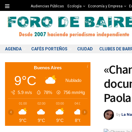
Audiencias Públicas
Ecologìa
Economía y Empresa
Ed
AGENDA
CAFÈS PORTEÑOS
CIUDAD
CLUBES DE BAR
«Chan
Buenos Aires
9°C
docum
Nublado
5.9 m/s
78%
756
mmHg
Paola 
01:00
02:00
03:00
04:00
05:00
06:00
0
‹
›
by
La Na
9°C
9°C
9°C
8°C
8°C
8°C