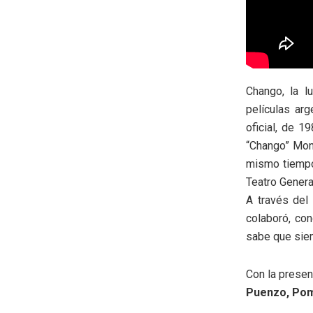
Chango, la l
películas arg
oficial, de 1
“Chango” Mont
mismo tiempo 
Teatro Genera
A través del
colaboró, co
sabe que siem
Con la presen
Puenzo, Pom