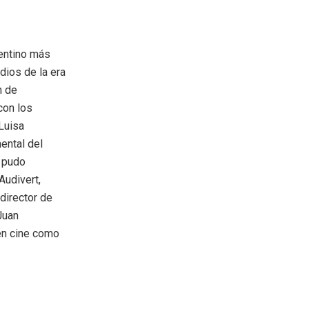
gentino más
dios de la era
n de
con los
Luisa
ental del
e pudo
Audivert,
director de
Juan
 en cine como