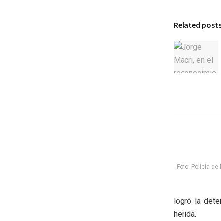
Related post
Foto: Policía de
logró la det
herida.