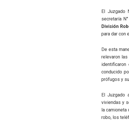
El Juzgado N
secretaría N°
División Rob
para dar con e
De esta maner
relevaron la
identificaro
conducido por
prófugos y su
El Juzgado a
viviendas y 
la camioneta 
robo, los tel