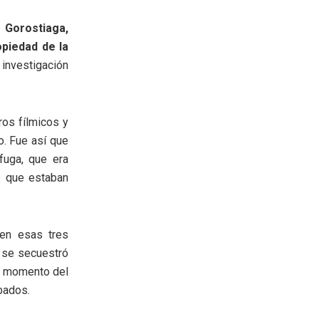
 Gorostiaga,
piedad de la
 investigación
ros fílmicos y
. Fue así que
fuga, que era
bo que estaban
 en esas tres
 se secuestró
al momento del
bados.