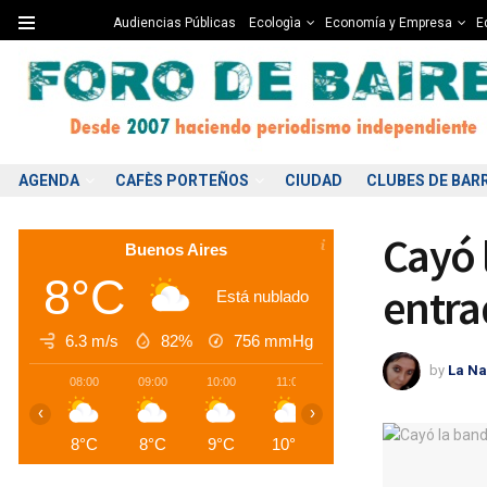
Audiencias Públicas
Ecologìa
Economía y Empresa
Ed
AGENDA
CAFÈS PORTEÑOS
CIUDAD
CLUBES DE BAR
Cayó 
Buenos Aires
8°C
entra
Está nublado
6.3 m/s
82%
756
mmHg
by
La Na
08:00
09:00
10:00
11:00
12:00
13:00
1
‹
›
8°C
8°C
9°C
10°C
11°C
11°C
1