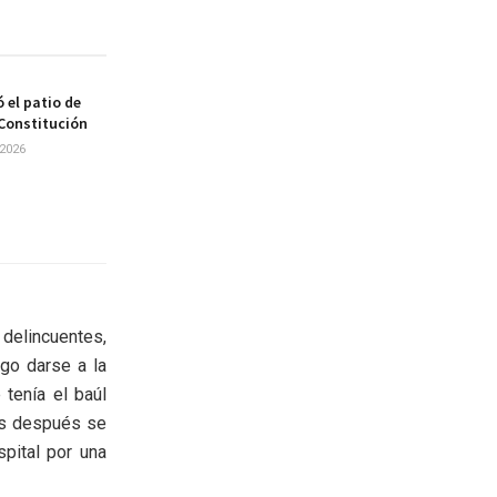
 el patio de
 Constitución
2026
s delincuentes,
ego darse a la
 tenía el baúl
tos después se
pital por una