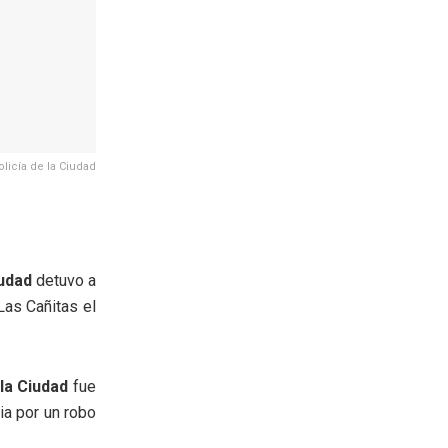
olicía de la Ciudad
iudad
detuvo a
Las Cañitas el
 la Ciudad
fue
ia por un robo