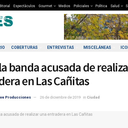
itorial
Espectàculos
Gourmet
Medios
Policiales
Polìtica
Salud
S
RIO
COBERTURAS
ENTREVISTAS
MISCELÁNEAS
IC
la banda acusada de realiz
dera en Las Cañitas
ve Producciones
26 de diciembre de 2019
in
Ciudad
4:00
15:00
16:00
17:00
18:00
19:00
20:00
21
2°C
12°C
12°C
12°C
11°C
10°C
9°C
9