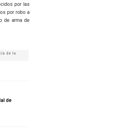
cidos por las
dos por robo a
ro de arma de
ía de la
al de