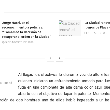
s
Jorge Macri, en el
La Ciudad renovó
reconocimiento a policías:
juegos de Plaza
“Tomamos la decisión de
2 DE AGOSTO DE 
recuperar el orden en la Ciudad”
5 DE AGOSTO DE 2026
Al llegar, los efectivos le dieron la voz de alto a lo
quienes iniciaron un enfrentamiento armado para lu
 la Ciudad
fuga en una camioneta de alta gama color azul, que
abierto con el objetivo de tapar la patente. Momen
ención de dos hombres; uno de ellos había ingresado a un hos