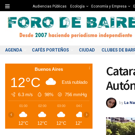
Audiencias Públicas
Ecologìa
Economía y Empresa
E
AGENDA
CAFÈS PORTEÑOS
CIUDAD
CLUBES DE BAR
Catar
Buenos Aires
12°C
Autó
Está nublado
6.3 m/s
98%
756
mmHg
by
La Na
01:00
02:00
03:00
04:00
05:00
06:00
0
‹
›
12°C
12°C
12°C
12°C
12°C
12°C
1