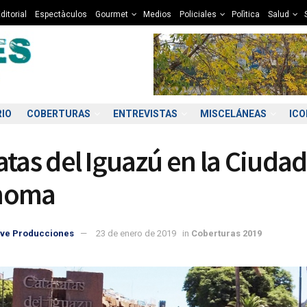
ditorial
Espectàculos
Gourmet
Medios
Policiales
Polìtica
Salud
RIO
COBERTURAS
ENTREVISTAS
MISCELÁNEAS
IC
atas del Iguazú en la Ciudad
noma
ve Producciones
23 de enero de 2019
in
Coberturas 2019
7:00
08:00
09:00
10:00
11:00
12:00
13:00
14
2°C
12°C
12°C
13°C
13°C
13°C
13°C
1