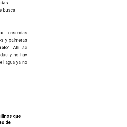
idas
ue busca
las cascadas
os y palmeras
ablo
”. Allí se
adas y no hay
el agua ya no
ilinos que
es de