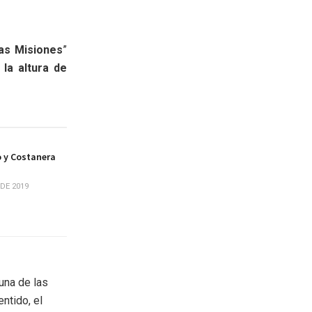
as Misiones
”
 la altura de
o y Costanera
DE 2019
una de las
ntido, el