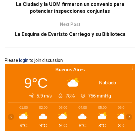
La Ciudad y la UOM firmaron un convenio para
potenciar inspecciones conjuntas
Next Post
La Esquina de Evaristo Carriego y su Biblioteca
Please
login
to join discussion
Buenos Aires
9°C
Nublado
5.9 m/s
78%
756
mmHg
01:00
02:00
03:00
04:00
05:00
06:00
0
‹
›
9°C
9°C
9°C
8°C
8°C
8°C