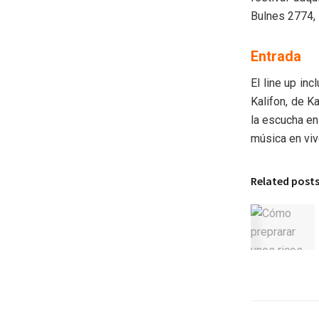
Bulnes 2774,
Entrada
El line up in
Kalifon, de K
la escucha en
música en vivo
Related post