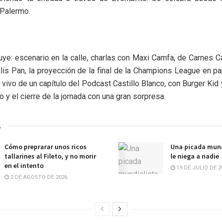
 Palermo.
cluye: escenario en la calle, charlas con Maxi Camfa, de Carnes 
alis Pan, la proyección de la final de la Champions League en pan
 vivo de un capítulo del Podcast Castillo Blanco, con Burger Kid 
 y el cierre de la jornada con una gran sorpresa.
s
Cómo preprarar unos ricos
Una picada mund
tallarines al Fileto, y no morir
le niega a nadie
en el intento
19 DE JULIO DE 2
2 DE AGOSTO DE 2026