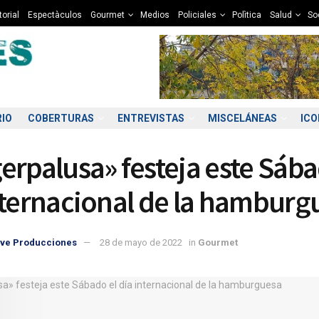
torial
Espectàculos
Gourmet
Medios
Policiales
Polìtica
Salud
So
RIO
COBERTURAS
ENTREVISTAS
MISCELÁNEAS
IC
erpalusa» festeja este Sába
nternacional de la hamburg
ve Producciones
28 de mayo de 2022
in
Gourmet
0:00
11:00
12:00
13:00
14:00
15:00
16:00
17
7°C
9°C
10°C
12°C
12°C
13°C
13°C
1