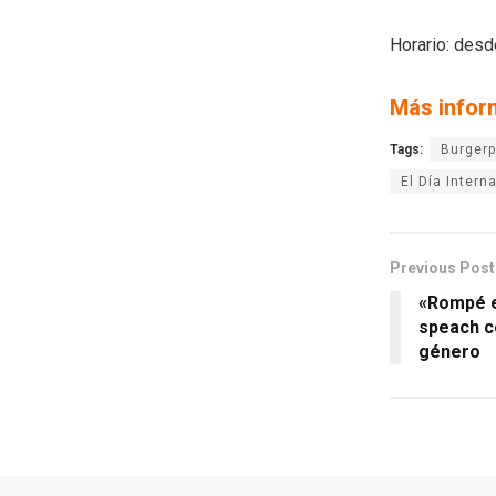
Horario: desd
Más infor
Tags:
Burger
El Día Inter
Previous Post
«Rompé el
speach co
género