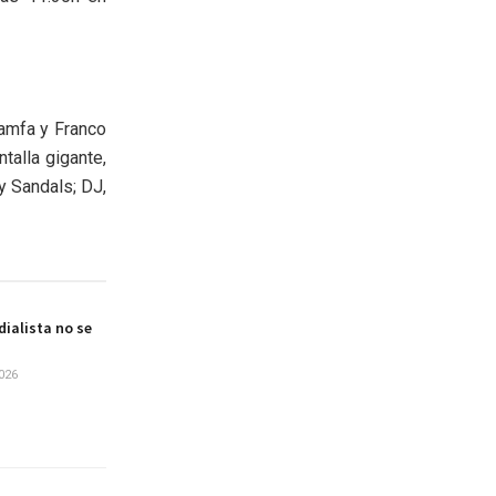
Camfa y Franco
talla gigante,
y Sandals; DJ,
ialista no se
026