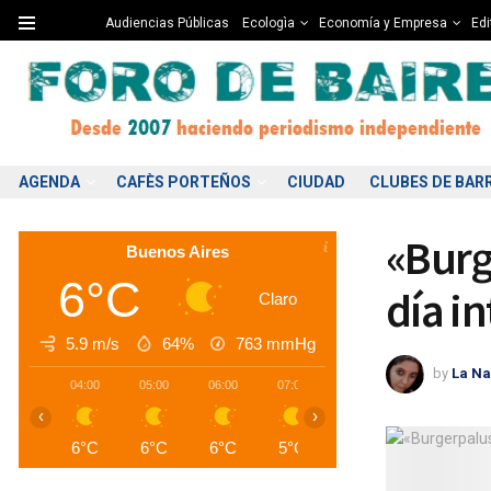
Audiencias Públicas
Ecologìa
Economía y Empresa
Edi
AGENDA
CAFÈS PORTEÑOS
CIUDAD
CLUBES DE BAR
«Burg
Buenos Aires
6°C
día i
Claro
5.9 m/s
64%
763
mmHg
by
La Na
04:00
05:00
06:00
07:00
08:00
09:00
1
‹
›
6°C
6°C
6°C
5°C
5°C
6°C