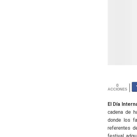
0
El Día Inter
cadena de ha
donde los fa
referentes d
festival adq