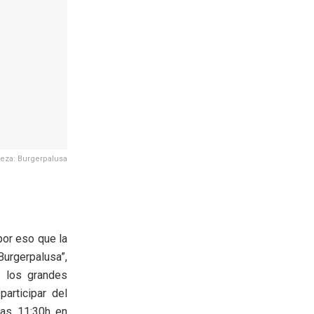
leza: Burgerpalusa
or eso que la
urgerpalusa”,
 los grandes
articipar del
las 11:30h en