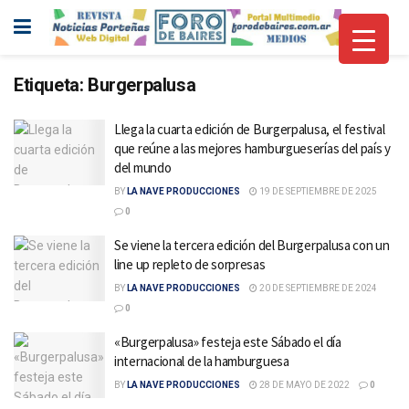
Etiqueta:
Burgerpalusa
Llega la cuarta edición de Burgerpalusa, el festival
que reúne a las mejores hamburgueserías del país y
del mundo
BY
LA NAVE PRODUCCIONES
19 DE SEPTIEMBRE DE 2025
0
Se viene la tercera edición del Burgerpalusa con un
line up repleto de sorpresas
BY
LA NAVE PRODUCCIONES
20 DE SEPTIEMBRE DE 2024
0
«Burgerpalusa» festeja este Sábado el día
internacional de la hamburguesa
BY
LA NAVE PRODUCCIONES
28 DE MAYO DE 2022
0