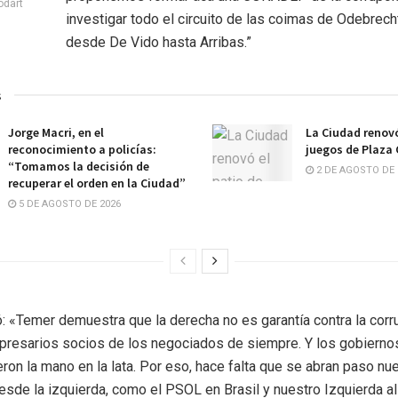
odart
investigar todo el circuito de las coimas de Odebrech
desde De Vido hasta Arribas.”
s
Jorge Macri, en el
La Ciudad renovó
reconocimiento a policías:
juegos de Plaza
“Tomamos la decisión de
2 DE AGOSTO DE 
recuperar el orden en la Ciudad”
5 DE AGOSTO DE 2026
: «Temer demuestra que la derecha no es garantía contra la corru
resarios socios de los negociados de siempre. Y los gobiernos
ron la mano en la lata. Por eso, hace falta que se abran paso nu
desde la izquierda, como el PSOL en Brasil y nuestro Izquierda al