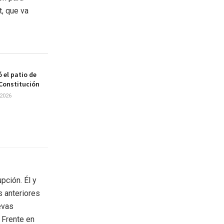
t, que va
 el patio de
 Constitución
2026
pción. Él y
 anteriores
evas
 Frente en