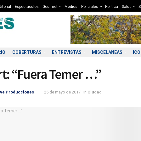
itorial
Espectàculos
Gourmet
Medios
Policiales
Polìtica
Salud
S
RIO
COBERTURAS
ENTREVISTAS
MISCELÁNEAS
IC
t: “Fuera Temer …”
ve Producciones
25 de mayo de 2017
in
Ciudad
0:00
21:00
22:00
23:00
00:00
01:00
02:00
03
0°C
10°C
9°C
9°C
9°C
9°C
8°C
8