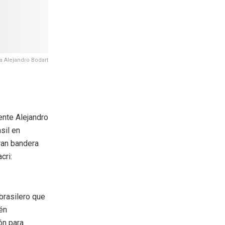
a Alejandro Bodart
gente Alejandro
sil en
ran bandera
cri:
brasilero que
én
ón para