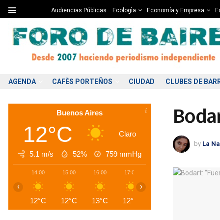
Audiencias Públicas
Ecologìa
Economía y Empresa
Ed
AGENDA
CAFÈS PORTEÑOS
CIUDAD
CLUBES DE BAR
Bodar
Buenos Aires
12°C
Claro
by
La Na
5.1 m/s
52%
759
mmHg
14:00
15:00
16:00
17:00
18:00
19:00
2
‹
›
12°C
12°C
13°C
12°C
12°C
11°C
1