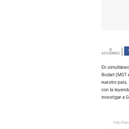
0
En simultáneo 
Bodart (MST e
nuestro país,
con la leyend
investigar a G
Foto Pren