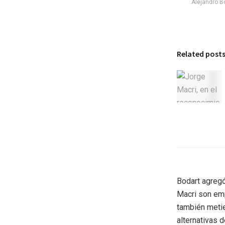
Alejandro B
Related post
Bodart agregó
Macri son emp
también metie
alternativas 