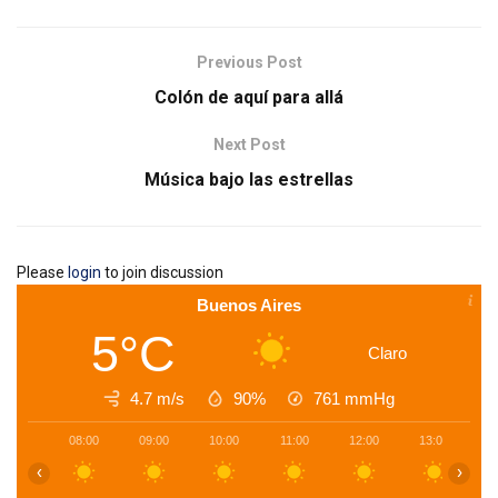
Previous Post
Colón de aquí para allá
Next Post
Música bajo las estrellas
Please
login
to join discussion
Buenos Aires
5°C
Claro
4.7 m/s
90%
761
mmHg
08:00
09:00
10:00
11:00
12:00
13:00
1
‹
›