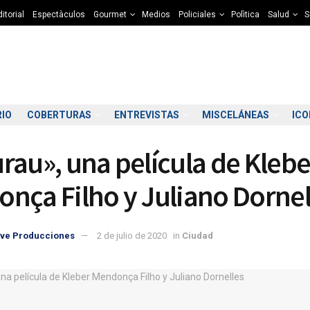
itorial
Espectàculos
Gourmet
Medios
Policiales
Polìtica
Salud
S
RIO
COBERTURAS
ENTREVISTAS
MISCELÁNEAS
IC
rau», una película de Klebe
nça Filho y Juliano Dornel
ve Producciones
2 de julio de 2020
in
Ciudad
8:00
19:00
20:00
21:00
22:00
23:00
00:00
01
2°C
11°C
10°C
10°C
9°C
9°C
9°C
9