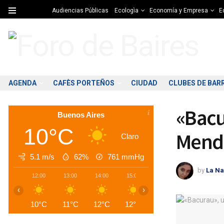
Audiencias Públicas
Ecologìa
Economía y Empresa
Ed
AGENDA
CAFÈS PORTEÑOS
CIUDAD
CLUBES DE BAR
«Bacu
Buenos Aires
10°C
Mendo
Claro
5.1 m/s
62%
761
mmHg
by
La Na
12:00
13:00
14:00
15:00
16:00
17:00
1
‹
›
10°C
11°C
12°C
12°C
13°C
12°C
1