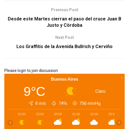
Previous Post
Desde este Martes cierran el paso del cruce Juan B
Justo y Còrdoba
Next Post
Los Graffitis de la Avenida Bullrich y Cerviño
Please
login
to join discussion
Buenos Aires
9°C
Claro
6 m/s
74%
756
mmHg
22:00
23:00
00:00
01:00
02:00
03:00
0
‹
›