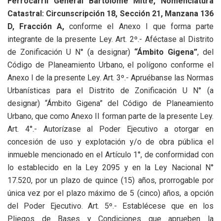
Ferrocarril General Bartolomé Mitre, Nomenclatura
Catastral: Circunscripción 18, Sección 21, Manzana 136
D, Fracción A,
conforme el Anexo I que forma parte
integrante de la presente Ley. Art. 2º.- Aféctase al Distrito
de Zonificación U N° (a designar)
“Ámbito Gigena”
, del
Código de Planeamiento Urbano, el polígono conforme el
Anexo I de la presente Ley. Art. 3º.- Apruébanse las Normas
Urbanísticas para el Distrito de Zonificación U N° (a
designar) “Ámbito Gigena” del Código de Planeamiento
Urbano, que como Anexo II forman parte de la presente Ley.
Art. 4°.- Autorízase al Poder Ejecutivo a otorgar en
concesión de uso y explotación y/o de obra pública el
inmueble mencionado en el Artículo 1°, de conformidad con
lo establecido en la Ley 2095 y en la Ley Nacional N°
17.520, por un plazo de quince (15) años, prorrogable por
única vez por el plazo máximo de 5 (cinco) años, a opción
del Poder Ejecutivo. Art. 5º.- Establécese que en los
Pliegos de Bases y Condiciones que aprueben la