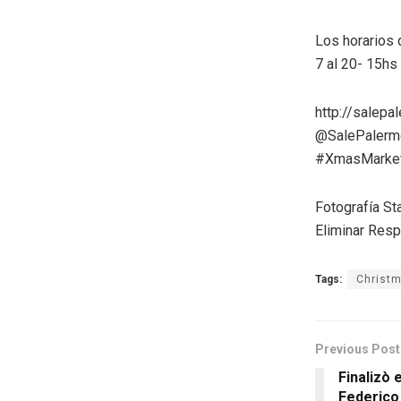
Los horarios 
7 al 20- 15hs
http://salepa
@SalePalerm
#XmasMarke
Fotografía Sta
Eliminar Res
Tags:
Christ
Previous Post
Finalizò 
Federico