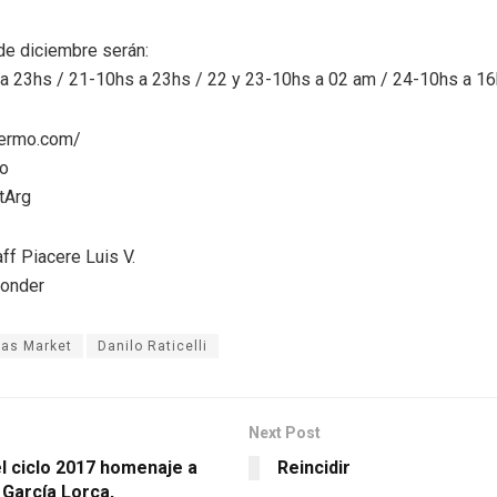
de diciembre serán:
 a 23hs / 21-10hs a 23hs / 22 y 23-10hs a 02 am / 24-10hs a 1
lermo.com/
o
tArg
ff Piacere Luis V.
ponder
mas Market
Danilo Raticelli
Next Post
el ciclo 2017 homenaje a
Reincidir
 García Lorca,