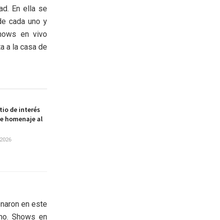
d. En ella se
de cada uno y
shows en vivo
ta a la casa de
itio de interés
de homenaje al
2026
onaron en este
ino. Shows en