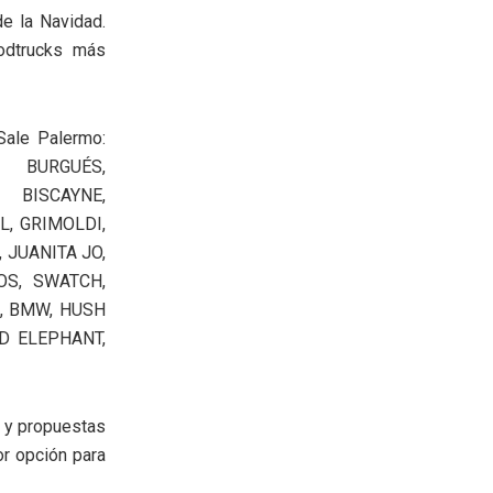
de la Navidad.
odtrucks más
Sale Palermo:
BURGUÉS,
Y BISCAYNE,
L, GRIMOLDI,
 JUANITA JO,
OS, SWATCH,
, BMW, HUSH
ED ELEPHANT,
 y propuestas
or opción para