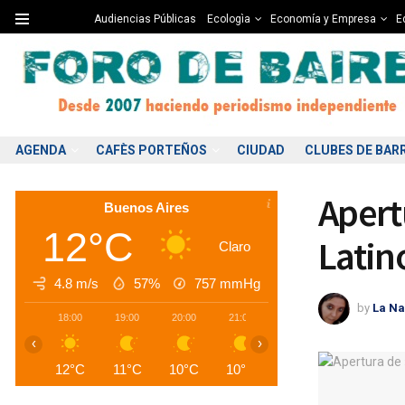
Audiencias Públicas
Ecologìa
Economía y Empresa
Ed
AGENDA
CAFÈS PORTEÑOS
CIUDAD
CLUBES DE BAR
Apert
Buenos Aires
12°C
Latin
Claro
4.8 m/s
57%
757
mmHg
by
La Na
18:00
19:00
20:00
21:00
22:00
23:00
0
‹
›
12°C
11°C
10°C
10°C
9°C
9°C