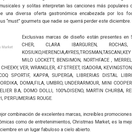
musicales y solitas interpretan las canciones más populares 
ne una diversa oferta gastronómica encabezada por los fo
us “must” gourmets que nadie se querrá perder este diciembre.
Exclusivas marcas de diseño están presentes en 
CHER, CLARA IBARGUREN, ROCHAS, 
s Market
KOSIUKO,HERENCIA,AYRES,TROSMAN,TASCANI,KE
MILO LOCKETT, BENSIMON, NORTHFACE , MERREL
CHEEKY, VER, WRANGLER, 47 STREET, ISADORA, KEVINGSTON,
COQ SPORTIF, KAPPA, SUPERGA, LIBRERIAS DISTAL LIBR
 NORDIKA, DOMA,FILA, UMBRO, UNDERARMOUR, MINI COOPER
ELIER B.A, DOMO DOLLI, 100%DISENO, MARTIN CHURBA, R
PI, PERFUMERIAS ROUGE.
ejor combinación de excelentes marcas, increíbles promociones
ómicas como de entretenimientos, Christmas Market, es la mej
iciembre en un lugar fabuloso a cielo abierto.