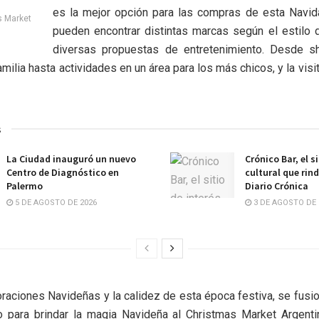
es la mejor opción para las compras de esta Navida
s Market
pueden encontrar distintas marcas según el estilo 
diversas propuestas de entretenimiento. Desde 
amilia hasta actividades en un área para los más chicos, y la visi
s
La Ciudad inauguró un nuevo
Crónico Bar, el s
Centro de Diagnóstico en
cultural que rin
Palermo
Diario Crónica
5 DE AGOSTO DE 2026
3 DE AGOSTO DE 
raciones Navideñas y la calidez de esta época festiva, se fusi
o para brindar la magia Navideña al Christmas Market Argent