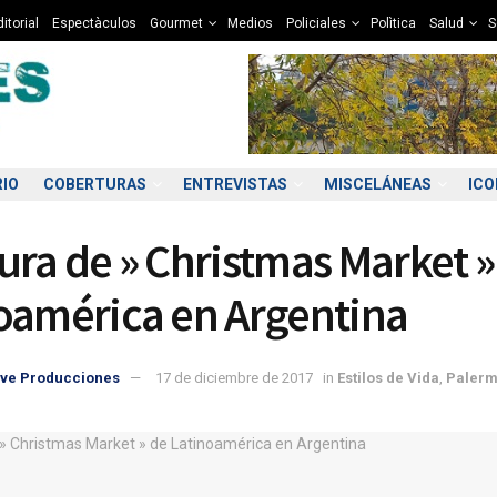
itorial
Espectàculos
Gourmet
Medios
Policiales
Polìtica
Salud
S
RIO
COBERTURAS
ENTREVISTAS
MISCELÁNEAS
IC
ura de » Christmas Market »
oamérica en Argentina
ve Producciones
17 de diciembre de 2017
in
Estilos de Vida
,
Paler
0:00
01:00
02:00
03:00
04:00
05:00
06:00
07
9°C
9°C
8°C
8°C
8°C
8°C
8°C
8