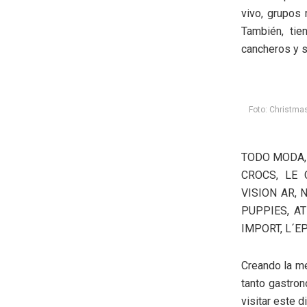
vivo, grupos 
También, tie
cancheros y s
Foto: Christma
TODO MODA, 
CROCS, LE 
VISION AR,
PUPPIES, AT
IMPORT, L´E
Creando la m
tanto gastron
visitar este d