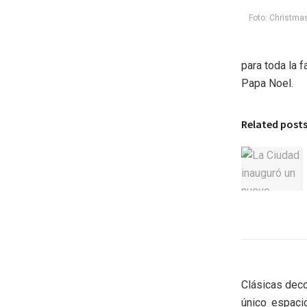
Foto: Christma
para toda la f
Papa Noel.
Related post
Clásicas deco
único espaci