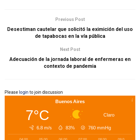
Previous Post
Desestiman cautelar que solicitó la eximición del uso
de tapabocas en la vía pública
Next Post
Adecuación de la jornada laboral de enfermeras en
contexto de pandemia
Please
login
to join discussion
Buenos Aires
7°C
Claro
6.8 m/s
83%
760
mmHg
04:00
05:00
06:00
07:00
08:00
09:00
1