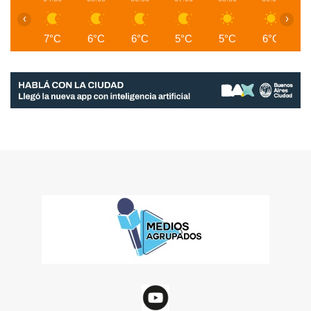
‹
›
7°C
6°C
6°C
5°C
5°C
6°C