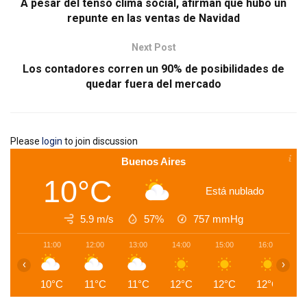
A pesar del tenso clima social, afirman que hubo un
repunte en las ventas de Navidad
Next Post
Los contadores corren un 90% de posibilidades de
quedar fuera del mercado
Please
login
to join discussion
Buenos Aires
10°C
Está nublado
5.9 m/s
57%
757
mmHg
11:00
12:00
13:00
14:00
15:00
16:00
1
‹
›
10°C
11°C
11°C
12°C
12°C
12°C
1