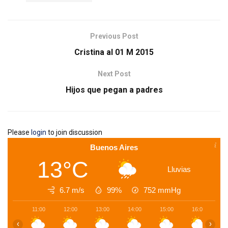
Previous Post
Cristina al 01 M 2015
Next Post
Hijos que pegan a padres
Please
login
to join discussion
Buenos Aires
13°C
Lluvias
6.7 m/s
99%
752
mmHg
11:00
12:00
13:00
14:00
15:00
16:00
1
‹
›