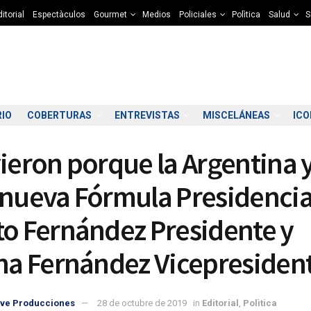
itorial
Espectàculos
Gourmet
Medios
Policiales
Polìtica
Salud
S
RIO
COBERTURAS
ENTREVISTAS
MISCELÁNEAS
IC
vieron porque la Argentina 
 nueva Fórmula Presidencia
to Fernández Presidente y
1:00
12:00
13:00
14:00
15:00
16:00
17:00
18
ina Fernández Vicepresiden
9°C
10°C
11°C
12°C
12°C
12°C
12°C
1
ve Producciones
28 de octubre de 2019
in
Editorial
,
Polìtica