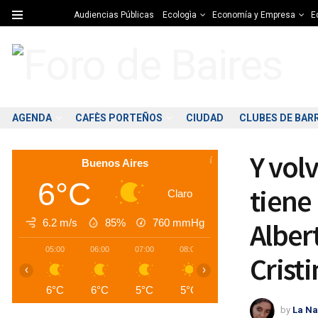
Audiencias Públicas
Ecologìa
Economía y Empresa
Ed
AGENDA
CAFÈS PORTEÑOS
CIUDAD
CLUBES DE BAR
Y vol
Buenos Aires
6°C
tiene
Claro
6.2 m/s
85%
760
mmHg
Alber
05:00
06:00
07:00
08:00
09:00
10:00
1
Crist
‹
›
6°C
6°C
5°C
5°C
6°C
7°C
by
La Na