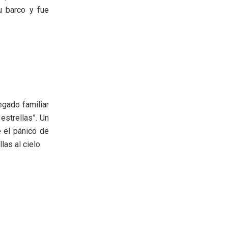
u barco y fue
egado familiar
estrellas”. Un
e el pánico de
las al cielo