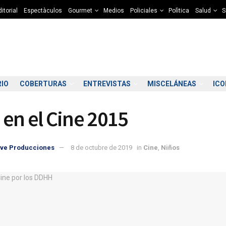
itorial
Espectàculos
Gourmet
Medios
Policiales
Polìtica
Salud
S
RIO
COBERTURAS
ENTREVISTAS
MISCELÁNEAS
IC
 en el Cine 2015
ve Producciones
8 de octubre de 2019
in
Cine
,
Niños
2:00
03:00
04:00
05:00
06:00
07:00
08:00
09
8°C
8°C
8°C
8°C
8°C
8°C
8°C
8