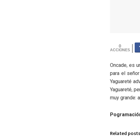
0
Oncade, es un
para el señor 
Yaguareté adv
Yaguareté, per
muy grande: a
Pogramación
Related post