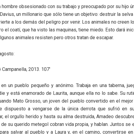
 hombre obsesionado con su trabajo y preocupado por su hijo ún
Davius, un millonario que sólo tiene un objetivo: destruir la selva 
ierte a los demás del peligro por venir. Los animales no creen lo
o el coatí, que ha visto las maquinas, tiene miedo. Esto dará inic
lgunos animales resisten pero otros tratan de escapar.
agosto:
é Campanella, 2013. 107′
en un pueblo pequeño y anónimo. Trabaja en una taberna, jue
ie y está enamorado de Laurita, aunque ella no lo sabe. Su ruti
ndo Mato Grosso, un joven del pueblo convertido en el mejor 
e dispuesto a vengarse de la única derrota que sufrió en su
ar, el orgullo herido y hasta su alma destruida, Amadeo descubr
 de su querido metegol cobran vida propia, y hablan. Juntos se
para salvar al pueblo y a Laura y, en el camino, convertirse e