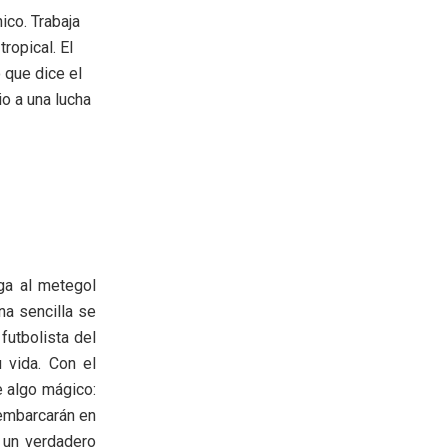
ico. Trabaja
tropical. El
 que dice el
io a una lucha
ga al metegol
na sencilla se
futbolista del
 vida. Con el
e algo mágico:
 embarcarán en
n un verdadero