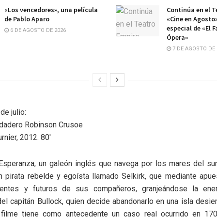
«Los vencedores», una película
Continúa en el T
de Pablo Aparo
«Cine en Agosto»
especial de «El 
6 DE AGOSTO DE 2026
Ópera»
7 DE AGOSTO DE 
e julio:
erdadero Robinson Crusoe
urnier, 2012. 80′
l Esperanza, un galeón inglés que navega por los mares del su
n pirata rebelde y egoísta llamado Selkirk, que mediante apue
sentes y futuros de sus compañeros, granjeándose la ene
 del capitán Bullock, quien decide abandonarlo en una isla desiert
 filme tiene como antecedente un caso real ocurrido en 17