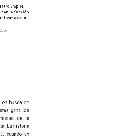
eatro Empire,
 con la función
Fantasma de la
2026
r en busca de
stas gana los
mistad de la
a. La historia
03, cuando un