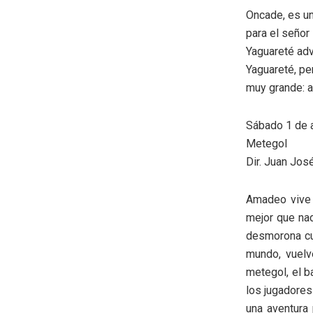
Oncade, es un
para el señor 
Yaguareté adv
Yaguareté, per
muy grande: a
Sábado 1 de 
Metegol
Dir. Juan Jos
Amadeo vive 
mejor que nad
desmorona cua
mundo, vuelv
metegol, el b
los jugadores
una aventura 