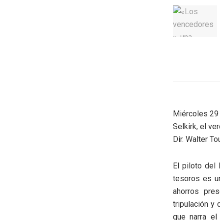
Miércoles 29 d
Selkirk, el v
Dir. Walter To
El piloto de
tesoros es u
ahorros pre
tripulación y
que narra el