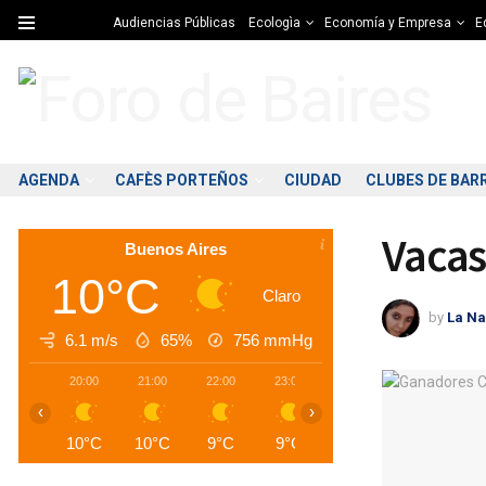
Audiencias Públicas
Ecologìa
Economía y Empresa
Ed
AGENDA
CAFÈS PORTEÑOS
CIUDAD
CLUBES DE BAR
Vacas
Buenos Aires
10°C
Claro
by
La Na
6.1 m/s
65%
756
mmHg
20:00
21:00
22:00
23:00
00:00
01:00
0
‹
›
10°C
10°C
9°C
9°C
9°C
9°C