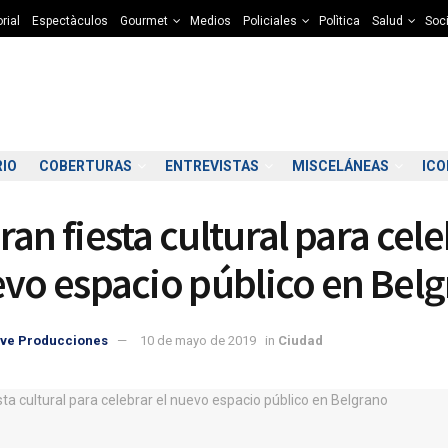
rial
Espectàculos
Gourmet
Medios
Policiales
Polìtica
Salud
Soc
RIO
COBERTURAS
ENTREVISTAS
MISCELÁNEAS
IC
ran fiesta cultural para cel
evo espacio público en Bel
ve Producciones
10 de mayo de 2019
in
Ciudad
3:00
04:00
05:00
06:00
07:00
08:00
09:00
10
2°C
12°C
12°C
12°C
12°C
12°C
12°C
1