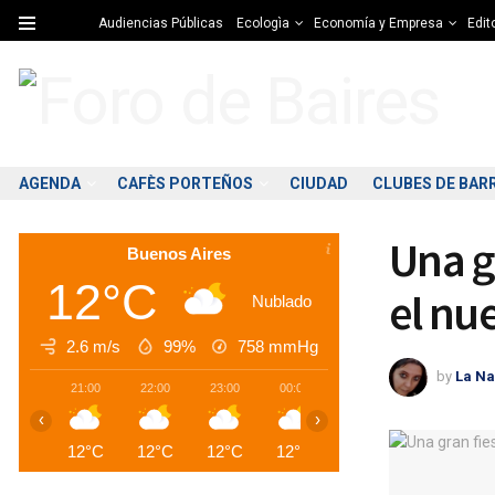
Audiencias Públicas
Ecologìa
Economía y Empresa
Edito
AGENDA
CAFÈS PORTEÑOS
CIUDAD
CLUBES DE BAR
Una g
Buenos Aires
12°C
el nu
Nublado
2.6 m/s
99%
758
mmHg
by
La Na
21:00
22:00
23:00
00:00
01:00
02:00
0
‹
›
12°C
12°C
12°C
12°C
12°C
12°C
1