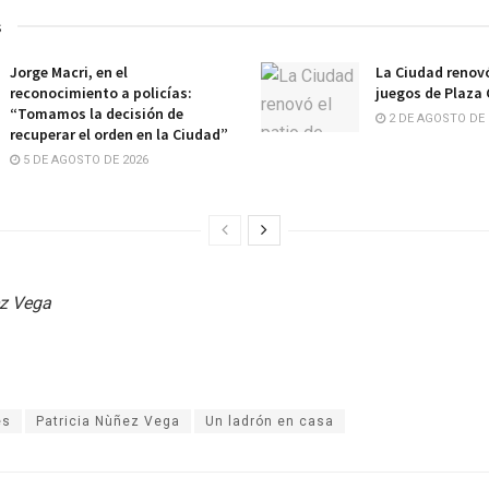
s
Jorge Macri, en el
La Ciudad renovó
reconocimiento a policías:
juegos de Plaza
“Tomamos la decisión de
2 DE AGOSTO DE 
recuperar el orden en la Ciudad”
5 DE AGOSTO DE 2026
ez Vega
es
Patricia Nùñez Vega
Un ladrón en casa