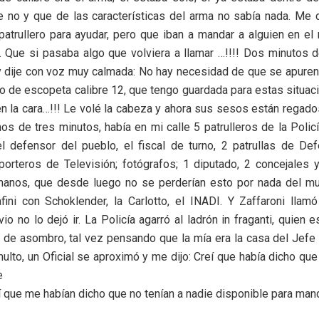
e no y que de las características del arma no sabía nada. Me 
patrullero para ayudar, pero que iban a mandar a alguien en 
. Que si pasaba algo que volviera a llamar …!!!! Dos minutos
 dije con voz muy calmada: No hay necesidad de que se apuren.
iro de escopeta calibre 12, que tengo guardada para estas situacio
n la cara…!!! Le volé la cabeza y ahora sus sesos están regados 
 de tres minutos, había en mi calle 5 patrulleros de la Policí
el defensor del pueblo, el fiscal de turno, 2 patrullas de Def
porteros de Televisión; fotógrafos; 1 diputado, 2 concejales 
anos, que desde luego no se perderían esto por nada del m
fini con Schoklender, la Carlotto, el INADI. Y Zaffaroni llam
io no lo dejó ir. La Policía agarró al ladrón in fraganti, quien 
 de asombro, tal vez pensando que la mía era la casa del Jefe 
ulto, un Oficial se aproximó y me dijo: Creí que había dicho qu
e
í que me habían dicho que no tenían a nadie disponible para mand