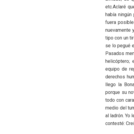
etc.Aclaré qu
había ningún 
fuera posible
nuevamente y
tipo con un t
se lo pegué e
Pasados menos
helicóptero; 
equipo de re
derechos hum
llego la Bona
porque su nov
todo con cara
medio del tum
al ladrón. Yo l
contesté: Cre