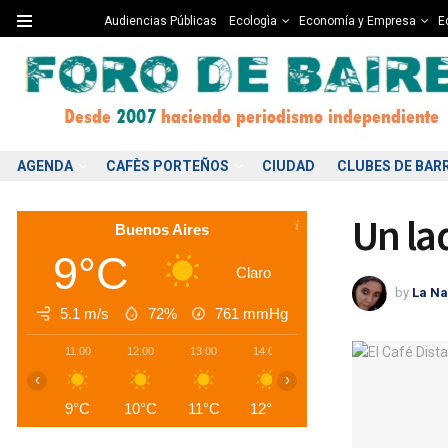
Audiencias Públicas
Ecologìa
Economía y Empresa
Ed
AGENDA
CAFÈS PORTEÑOS
CIUDAD
CLUBES DE BAR
Un la
Buenos Aires
9°C
Claro
by
La Na
5.1 m/s
72%
761
mmHg
11:00
12:00
13:00
14:00
15:00
16:00
1
‹
›
9°C
10°C
11°C
12°C
12°C
13°C
1