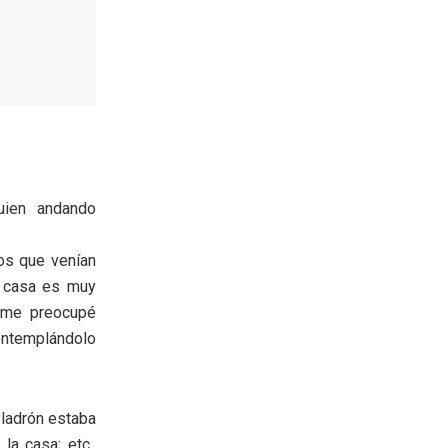
uien andando
os que venían
i casa es muy
o me preocupé
ntemplándolo
l ladrón estaba
la casa; etc.,