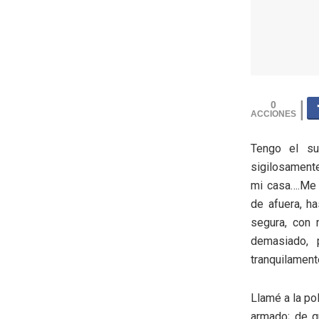
0
Tengo el su
sigilosamente
mi casa….Me 
de afuera, h
segura, con 
demasiado, 
tranquilamen
Llamé a la pol
armado; de qu