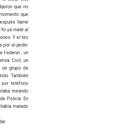
dijeron que no
el momento que
 después llamé
Yo ya maté al
nes. Y el tiro
por el jardín.
a Federal ; un
ensa Civil, un
y un grupo de
undo. También
ó por teléfono
estaba mirando
de Policía. En
e había matado
ar.