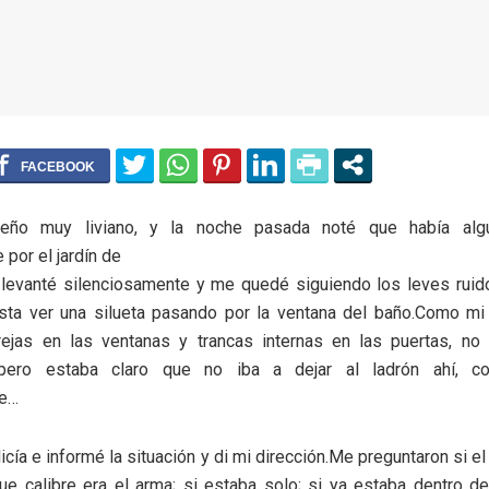
eño muy liviano, y la noche pasada noté que había alg
 por el jardín de
levanté silenciosamente y me quedé siguiendo los leves ruid
asta ver una silueta pasando por la ventana del baño.Como m
rejas en las ventanas y trancas internas en las puertas, n
pero estaba claro que no iba a dejar al ladrón ahí, co
te…
icía e informé la situación y di mi dirección.Me preguntaron si e
e calibre era el arma; si estaba solo; si ya estaba dentro de 