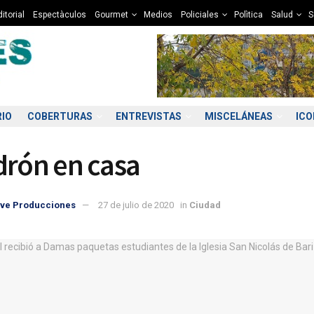
itorial
Espectàculos
Gourmet
Medios
Policiales
Polìtica
Salud
S
RIO
COBERTURAS
ENTREVISTAS
MISCELÁNEAS
IC
drón en casa
ve Producciones
27 de julio de 2020
in
Ciudad
7:00
18:00
19:00
20:00
21:00
22:00
23:00
00
2°C
12°C
11°C
10°C
10°C
9°C
9°C
9