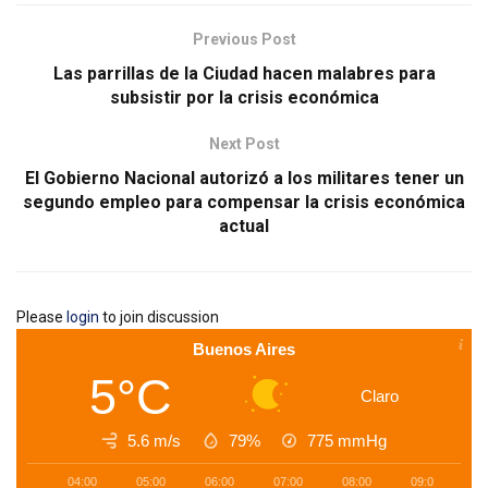
Previous Post
Las parrillas de la Ciudad hacen malabres para
subsistir por la crisis económica
Next Post
El Gobierno Nacional autorizó a los militares tener un
segundo empleo para compensar la crisis económica
actual
Please
login
to join discussion
Buenos Aires
5°C
Claro
5.6 m/s
79%
775
mmHg
04:00
05:00
06:00
07:00
08:00
09:00
1