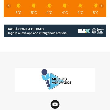
‹
›
5°C
5°C
4°C
4°C
4°C
5°C