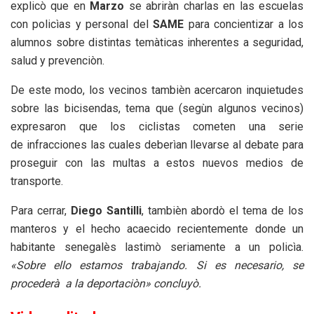
explicò que en
Marzo
se abriràn charlas en las escuelas
con policìas y personal del
SAME
para concientizar a los
alumnos sobre distintas temàticas inherentes a seguridad,
salud y prevenciòn.
De este modo, los vecinos tambièn acercaron inquietudes
sobre las bicisendas, tema que (segùn algunos vecinos)
expresaron que los ciclistas cometen una serie
de infracciones las cuales deberìan llevarse al debate para
proseguir con las multas a estos nuevos medios de
transporte.
Para cerrar,
Diego Santilli
, tambièn abordò el tema de los
manteros y el hecho acaecido recientemente donde un
habitante senegalès lastimò seriamente a un policìa.
«Sobre ello estamos trabajando. Si es necesario, se
procederà a la deportaciòn» concluyò.