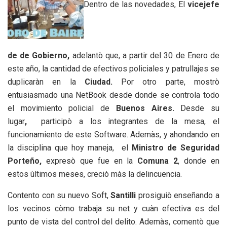
Dentro de las novedades, El
vicejefe
de de Gobierno,
adelantò que, a partir del 30 de Enero de
este año, la cantidad de efectivos policiales y patrullajes se
duplicaràn en la
Ciudad.
Por otro parte, mostrò
entusiasmado una NetBook desde donde se controla todo
el movimiento policial de
Buenos Aires.
Desde su
lugar
,
participò a los integrantes de la mesa, el
funcionamiento de este Software. Ademàs, y ahondando en
la disciplina que hoy maneja, el
Ministro de Seguridad
Porteño,
expresò que fue en la
Comuna 2
, donde en
estos ùltimos meses, creciò màs la delincuencia.
Contento con su nuevo Soft,
Santilli
prosiguiò enseñando a
los vecinos còmo trabaja su net y cuàn efectiva es del
punto de vista del control del delito. Ademàs, comentò que