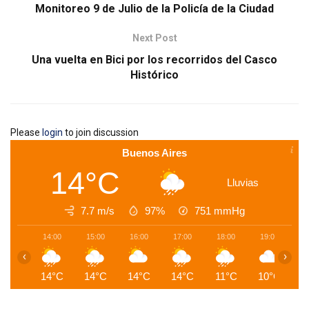
Monitoreo 9 de Julio de la Policía de la Ciudad
Next Post
Una vuelta en Bici por los recorridos del Casco
Histórico
Please
login
to join discussion
Buenos Aires
14°C
Lluvias
7.7 m/s
97%
751
mmHg
14:00
15:00
16:00
17:00
18:00
19:00
2
‹
›
14°C
14°C
14°C
14°C
11°C
10°C
1