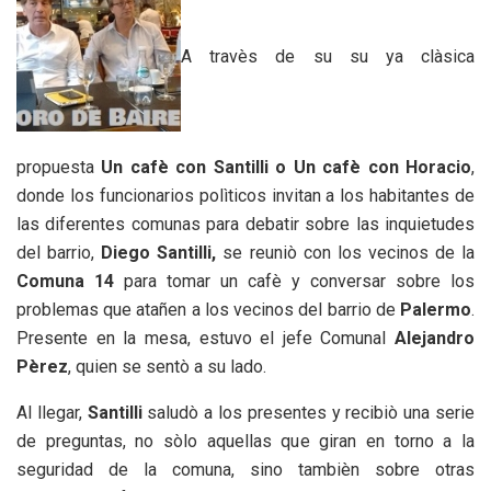
A travès de su su ya clàsica
propuesta
Un cafè con Santilli o Un cafè con Horacio
,
donde los funcionarios polìticos invitan a los habitantes de
las diferentes comunas para debatir sobre las inquietudes
del barrio,
Diego Santilli,
se reuniò con los vecinos de la
Comuna 14
para tomar un cafè y conversar sobre los
problemas que atañen a los vecinos del barrio de
Palermo
.
Presente en la mesa, estuvo el jefe Comunal
Alejandro
Pèrez
, quien se sentò a su lado.
Al llegar,
Santilli
saludò a los presentes y recibiò una serie
de preguntas, no sòlo aquellas que giran en torno a la
seguridad de la comuna, sino tambièn sobre otras