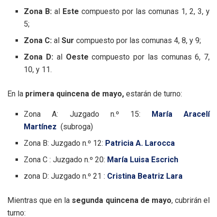
Zona B:
al
Este
compuesto por las comunas 1, 2, 3, y
5;
Zona C:
al
Sur
compuesto por las comunas 4, 8, y 9;
Zona D:
al
Oeste
compuesto por las comunas 6, 7,
10, y 11.
En la
primera quincena de mayo,
estarán de turno:
Zona A: Juzgado n.º 15:
María Aracelí
Martínez
(subroga)
Zona B: Juzgado n.º 12:
Patricia A. Larocca
Zona C : Juzgado n.º 20:
María Luisa Escrich
zona D: Juzgado n.º 21 :
Cristina Beatriz Lara
Mientras que en la
segunda quincena de mayo
, cubrirán el
turno: