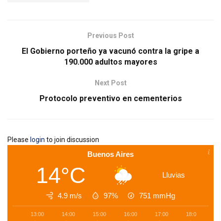
Previous Post
El Gobierno porteño ya vacunó contra la gripe a
190.000 adultos mayores
Next Post
Protocolo preventivo en cementerios
Please
login
to join discussion
Buenos Aires
14°C
Lluvias
4.9 m/s
97%
751
mmHg
13:00
14:00
15:00
16:00
17:00
18:00
1