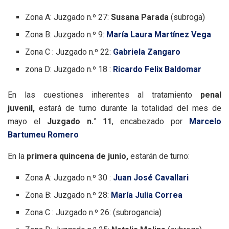
Zona A: Juzgado n.º 27:
Susana Parada
(subroga)
Zona B: Juzgado n.º 9:
María Laura Martínez Vega
Zona C : Juzgado n.º 22:
Gabriela Zangaro
zona D: Juzgado n.º 18 :
Ricardo Felix Baldomar
En las cuestiones inherentes al tratamiento
penal
juvenil,
estará de turno durante la totalidad del mes de
mayo el
Juzgado n.° 11
, encabezado por
Marcelo
Bartumeu Romero
En la
primera quincena de junio,
estarán de turno:
Zona A: Juzgado n.º 30 :
Juan José Cavallari
Zona B: Juzgado n.º 28:
María Julia Correa
Zona C : Juzgado n.º 26: (subrogancia)