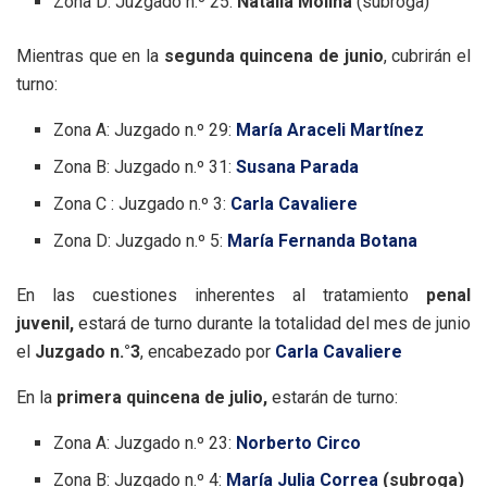
Zona D: Juzgado n.º 25:
Natalia Molina
(subroga)
Mientras que en la
segunda quincena de junio
, cubrirán el
turno:
Zona A: Juzgado n.º 29:
María Araceli Martínez
Zona B: Juzgado n.º 31:
Susana Parada
Zona C : Juzgado n.º 3:
Carla Cavaliere
Zona D: Juzgado n.º 5:
María Fernanda Botana
En las cuestiones inherentes al tratamiento
penal
juvenil,
estará de turno durante la totalidad del mes de junio
el
Juzgado n.°3
, encabezado por
Carla Cavaliere
En la
primera quincena de julio,
estarán de turno:
Zona A: Juzgado n.º 23:
Norberto Circo
Zona B: Juzgado n.º 4:
María Julia Correa
(subroga)