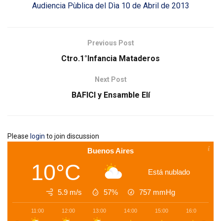
Audiencia Pùblica del Dìa 10 de Abril de 2013
Previous Post
Ctro.1°Infancia Mataderos
Next Post
BAFICI y Ensamble Elí
Please
login
to join discussion
Buenos Aires
10°C
Está nublado
5.9 m/s
57%
757
mmHg
11:00
12:00
13:00
14:00
15:00
16:00
1