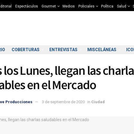
ditorial
Espectàculos
Gourmet
Medios
Policiales
Polìtica
Salud
RIO
COBERTURAS
ENTREVISTAS
MISCELÁNEAS
IC
 los Lunes, llegan las charl
ables en el Mercado
ve Producciones
3 de septiembre de 2020
in
Ciudad
1:00
22:00
23:00
00:00
01:00
02:00
03:00
04
9°C
9°C
8°C
8°C
8°C
7°C
7°C
7