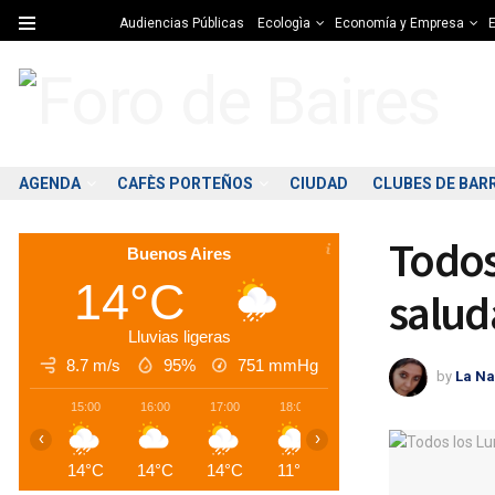
Audiencias Públicas
Ecologìa
Economía y Empresa
E
AGENDA
CAFÈS PORTEÑOS
CIUDAD
CLUBES DE BAR
Todos
Buenos Aires
14°C
salud
Lluvias ligeras
8.7 m/s
95%
751
mmHg
by
La Na
15:00
16:00
17:00
18:00
19:00
20:00
2
‹
›
14°C
14°C
14°C
11°C
10°C
10°C