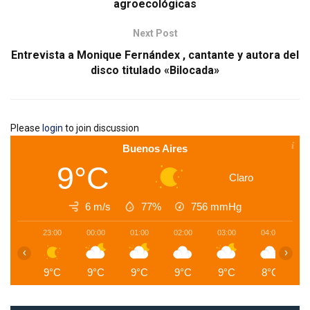
agroecológicas
Next Post
Entrevista a Monique Fernándex , cantante y autora del
disco titulado «Bilocada»
Please
login
to join discussion
Buenos Aires
9°C
Claro
6 m/s
77%
756
mmHg
23:00
00:00
01:00
02:00
03:00
04:00
0
‹
›
9°C
9°C
9°C
9°C
9°C
8°C