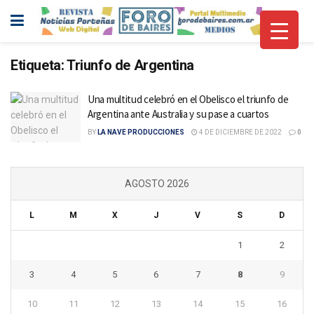
Etiqueta:
Triunfo de Argentina
Una multitud celebró en el Obelisco el triunfo de
Argentina ante Australia y su pase a cuartos
BY
LA NAVE PRODUCCIONES
4 DE DICIEMBRE DE 2022
0
AGOSTO 2026
L
M
X
J
V
S
D
1
2
3
4
5
6
7
8
9
10
11
12
13
14
15
16