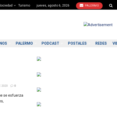
Sociedad
Turismo
jueves, agosto 6, 2026
PALERMO
ONOS
PALERMO
PODCAST
POSTALES
REDES
VI
 2020
0
ue se esfuerza
es,