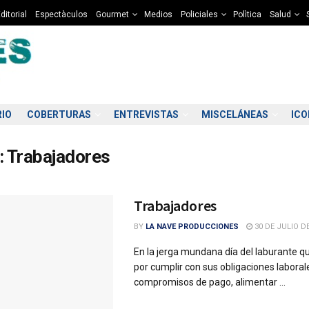
ditorial
Espectàculos
Gourmet
Medios
Policiales
Polìtica
Salud
RIO
COBERTURAS
ENTREVISTAS
MISCELÁNEAS
IC
:
Trabajadores
Trabajadores
BY
LA NAVE PRODUCCIONES
30 DE JULIO DE
En la jerga mundana día del laburante q
por cumplir con sus obligaciones laboral
compromisos de pago, alimentar ...