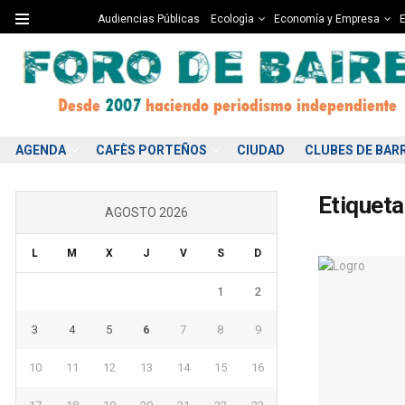
Audiencias Públicas
Ecologìa
Economía y Empresa
E
AGENDA
CAFÈS PORTEÑOS
CIUDAD
CLUBES DE BAR
Etiqueta
AGOSTO 2026
L
M
X
J
V
S
D
1
2
3
4
5
6
7
8
9
10
11
12
13
14
15
16