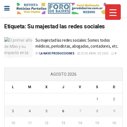
Etiqueta:
Su majestad las redes sociales
Su majestad las redes sociales: Somos todos
médicos, periodistas, abogados, contadores, etc.
BY
LA NAVE PRODUCCIONES
25 DE ABRIL DE 2025
0
AGOSTO 2026
L
M
X
J
V
S
D
1
2
3
4
5
6
7
8
9
10
11
12
13
14
15
16