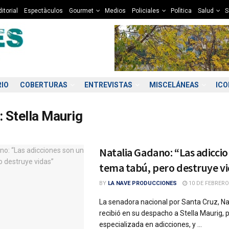
itorial
Espectàculos
Gourmet
Medios
Policiales
Polìtica
Salud
S
RIO
COBERTURAS
ENTREVISTAS
MISCELÁNEAS
IC
:
Stella Maurig
Natalia Gadano: “Las adiccio
tema tabú, pero destruye v
BY
LA NAVE PRODUCCIONES
10 DE FEBRERO
La senadora nacional por Santa Cruz, Na
recibió en su despacho a Stella Maurig,
especializada en adicciones, y ...