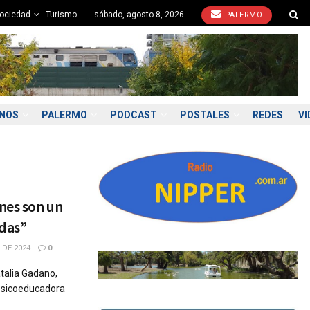
ociedad
Turismo
sábado, agosto 8, 2026
PALERMO
ONOS
PALERMO
PODCAST
POSTALES
REDES
VI
nes son un
idas”
 DE 2024
0
talia Gadano,
 psicoeducadora