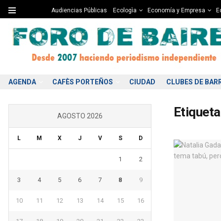
Audiencias Públicas
Ecologìa
Economía y Empresa
Ed
AGENDA
CAFÈS PORTEÑOS
CIUDAD
CLUBES DE BAR
Etiqueta
AGOSTO 2026
L
M
X
J
V
S
D
1
2
3
4
5
6
7
8
9
10
11
12
13
14
15
16