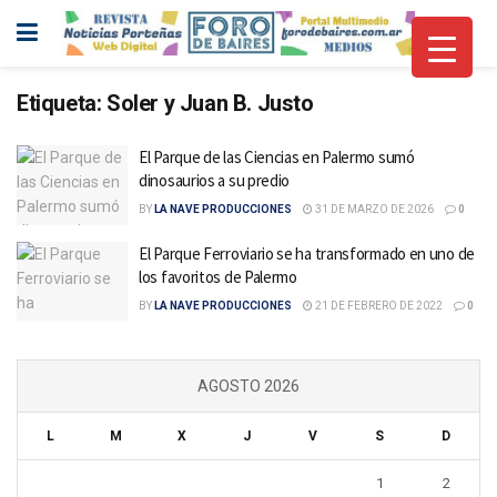
Etiqueta:
Soler y Juan B. Justo
El Parque de las Ciencias en Palermo sumó
dinosaurios a su predio
BY
LA NAVE PRODUCCIONES
31 DE MARZO DE 2026
0
El Parque Ferroviario se ha transformado en uno de
los favoritos de Palermo
BY
LA NAVE PRODUCCIONES
21 DE FEBRERO DE 2022
0
AGOSTO 2026
L
M
X
J
V
S
D
1
2