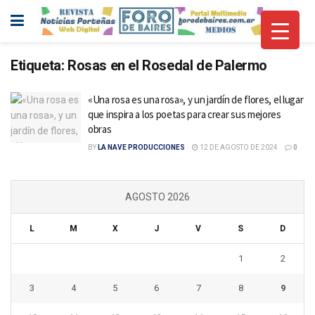
Etiqueta:
Rosas en el Rosedal de Palermo
«Una rosa es una rosa», y un jardín de flores, el lugar
que inspira a los poetas para crear sus mejores
obras
BY
LA NAVE PRODUCCIONES
12 DE AGOSTO DE 2024
0
AGOSTO 2026
L
M
X
J
V
S
D
1
2
3
4
5
6
7
8
9