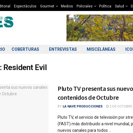
itorial
Espectàculos
Gourmet
Medios
Policiales
Polìtica
Salud
S
RIO
COBERTURAS
ENTREVISTAS
MISCELÁNEAS
IC
:
Resident Evil
Pluto TV presenta sus nuevo
contenidos de Octubre
BY
LA NAVE PRODUCCIONES
2 DE OCTUBRE 
Pluto TV, el servicio de televisión por st
(FAST) más distribuido a nivel mundial, 
nuevos canales para todos ...