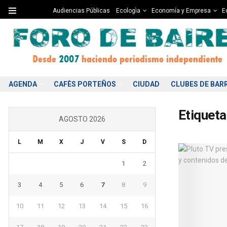
Audiencias Públicas
Ecologìa
Economía y Empresa
Ed
AGENDA
CAFÈS PORTEÑOS
CIUDAD
CLUBES DE BAR
Etiqueta
AGOSTO 2026
L
M
X
J
V
S
D
1
2
3
4
5
6
7
8
9
10
11
12
13
14
15
16