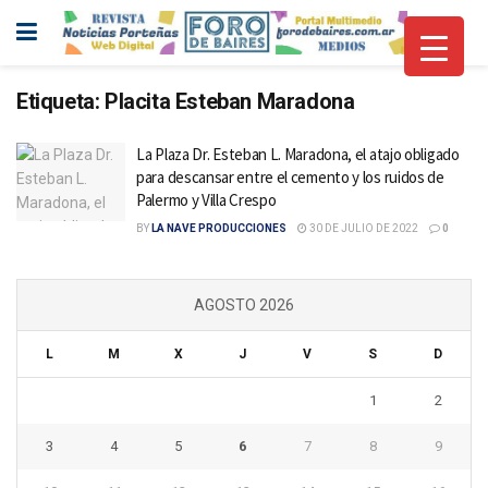
Etiqueta:
Placita Esteban Maradona
La Plaza Dr. Esteban L. Maradona, el atajo obligado
para descansar entre el cemento y los ruidos de
Palermo y Villa Crespo
BY
LA NAVE PRODUCCIONES
30 DE JULIO DE 2022
0
AGOSTO 2026
L
M
X
J
V
S
D
1
2
3
4
5
6
7
8
9