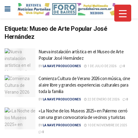
Etiqueta:
Museo de Arte Popular José
Hernández
Nueva instalación artística en el Museo de Arte
Popular José Hernández
BY
LA NAVE PRODUCCIONES
1 DE JULIO DE 2026
0
Comienza Cultura de Verano 2026 con música, cine
al aire libre y grandes experiencias culturales para
toda la familia
BY
LA NAVE PRODUCCIONES
22 DE ENERO DE 2026
0
«La Noche de los Museos 2025» en Palermo cerró
con una gran convocatoria de vecinos y turistas
BY
LA NAVE PRODUCCIONES
10 DE NOVIEMBRE DE 2025
0