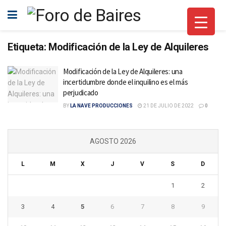
Etiqueta:
Modificación de la Ley de Alquileres
Modificación de la Ley de Alquileres: una
incertidumbre donde el inquilino es el más
perjudicado
BY
LA NAVE PRODUCCIONES
21 DE JULIO DE 2022
0
AGOSTO 2026
L
M
X
J
V
S
D
1
2
3
4
5
6
7
8
9